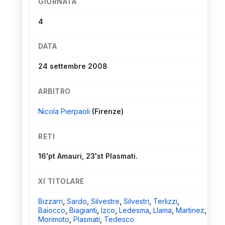
GIORNATA
4
DATA
24 settembre 2008
ARBITRO
Nicola Pierpaoli
(Firenze)
RETI
16'pt Amauri, 23'st Plasmati.
XI TITOLARE
Bizzarri
,
Sardo
,
Silvestre
,
Silvestri
,
Terlizzi
,
Baiocco
,
Biagianti
,
Izco
,
Ledesma
,
Llama
,
Martinez
,
Morimoto
,
Plasmati
,
Tedesco