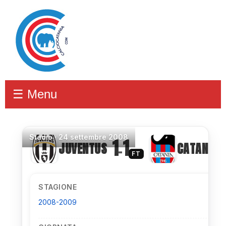
☰ Menu
Stadio
·
24 settembre 2008
1
1
JUVENTUS
CATANIA
–
FT
STAGIONE
2008-2009