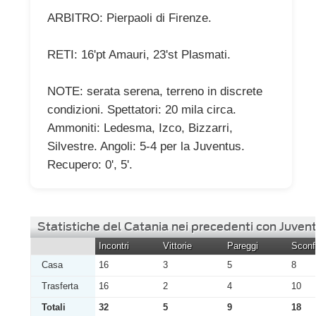
ARBITRO: Pierpaoli di Firenze.
RETI: 16'pt Amauri, 23'st Plasmati.
NOTE: serata serena, terreno in discrete
condizioni. Spettatori: 20 mila circa.
Ammoniti: Ledesma, Izco, Bizzarri,
Silvestre. Angoli: 5-4 per la Juventus.
Recupero: 0', 5'.
Statistiche del Catania nei precedenti con Juven
Incontri
Vittorie
Pareggi
Sconfi
Casa
16
3
5
8
Trasferta
16
2
4
10
Totali
32
5
9
18