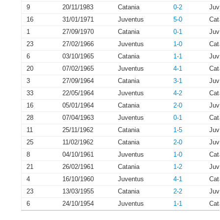
9
20/11/1983
Catania
0-2
Juv
16
31/01/1971
Juventus
5-0
Cat
1
27/09/1970
Catania
0-1
Juv
23
27/02/1966
Juventus
1-0
Cat
6
03/10/1965
Catania
1-1
Juv
20
07/02/1965
Juventus
4-1
Cat
3
27/09/1964
Catania
3-1
Juv
33
22/05/1964
Juventus
4-2
Cat
16
05/01/1964
Catania
2-0
Juv
28
07/04/1963
Juventus
0-1
Cat
11
25/11/1962
Catania
1-5
Juv
25
11/02/1962
Catania
2-0
Juv
8
04/10/1961
Juventus
1-0
Cat
21
26/02/1961
Catania
1-2
Juv
4
16/10/1960
Juventus
4-1
Cat
23
13/03/1955
Catania
2-2
Juv
6
24/10/1954
Juventus
1-1
Cat