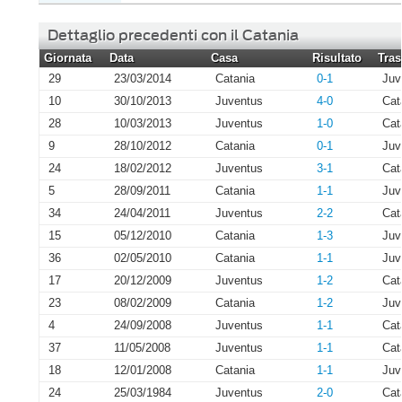
Dettaglio precedenti con il Catania
Giornata
Data
Casa
Risultato
Tras
29
23/03/2014
Catania
0-1
Juv
10
30/10/2013
Juventus
4-0
Cat
28
10/03/2013
Juventus
1-0
Cat
9
28/10/2012
Catania
0-1
Juv
24
18/02/2012
Juventus
3-1
Cat
5
28/09/2011
Catania
1-1
Juv
34
24/04/2011
Juventus
2-2
Cat
15
05/12/2010
Catania
1-3
Juv
36
02/05/2010
Catania
1-1
Juv
17
20/12/2009
Juventus
1-2
Cat
23
08/02/2009
Catania
1-2
Juv
4
24/09/2008
Juventus
1-1
Cat
37
11/05/2008
Juventus
1-1
Cat
18
12/01/2008
Catania
1-1
Juv
24
25/03/1984
Juventus
2-0
Cat