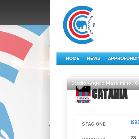
HOME
NEWS
APPROFONDI
Stadio
Angelo Massimino ·
6
CATANIA
198
STAGIONE
28