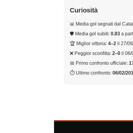
Curiosità
📊 Media gol segnati dal Cata
🛡 Media gol subiti:
0.83
a part
🏆 Miglior vittoria:
4–2
il 27/0
❌ Peggior sconfitta:
2–0
il 06
📅 Primo confronto ufficiale:
1
⏱ Ultimo confronto:
06/02/20