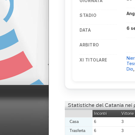
GIORNATA
Ang
STADIO
6 s
DATA
ARBITRO
Nier
XI TITOLARE
Tes
Dio
Statistiche del Catania nei 
Incontri
Vittorie
Casa
6
3
Trasferta
6
3