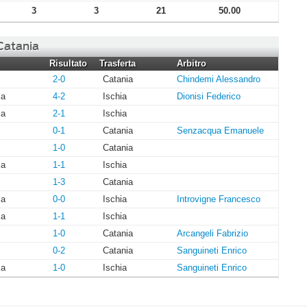
3
3
21
50.00
 Catania
Risultato
Trasferta
Arbitro
2-0
Catania
Chindemi Alessandro
ia
4-2
Ischia
Dionisi Federico
ia
2-1
Ischia
0-1
Catania
Senzacqua Emanuele
1-0
Catania
ia
1-1
Ischia
1-3
Catania
ia
0-0
Ischia
Introvigne Francesco
ia
1-1
Ischia
1-0
Catania
Arcangeli Fabrizio
0-2
Catania
Sanguineti Enrico
ia
1-0
Ischia
Sanguineti Enrico