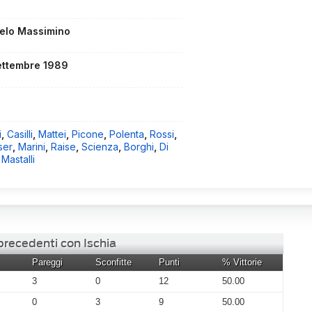
elo Massimino
ettembre 1989
i
,
Casilli
,
Mattei
,
Picone
,
Polenta
,
Rossi
,
ser
,
Marini
,
Raise
,
Scienza
,
Borghi
,
Di
,
Mastalli
precedenti con Ischia
Pareggi
Sconfitte
Punti
% Vittorie
3
0
12
50.00
0
3
9
50.00