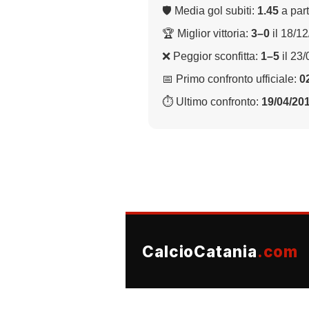
🛡 Media gol subiti:
1.45
a part
🏆 Miglior vittoria:
3–0
il 18/1
❌ Peggior sconfitta:
1–5
il 23
📅 Primo confronto ufficiale:
0
⏱ Ultimo confronto:
19/04/20
CalcioCatania
.com