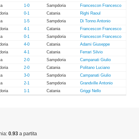
ia
1-0
Sampdoria
Francescon Francesco
oria
0-1
Catania
Righi Raoul
ia
1-5
Sampdoria
Di Tonno Antonio
oria
4-1
Catania
Francescon Francesco
ia
0-1
Sampdoria
Francescon Francesco
oria
4-0
Catania
Adami Giuseppe
oria
4-1
Catania
Ferrari Silvio
ia
2-0
Sampdoria
Campanati Giulio
oria
2-0
Catania
Politano Luciano
ia
3-0
Sampdoria
Campanati Giulio
ia
2-1
Sampdoria
Grandville Antonio
oria
1-1
Catania
Griggi Nello
nia:
0.93
a partita