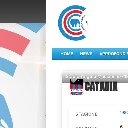
HOME
NEWS
APPROFONDI
Stadio
Angelo Massimino ·
1
CATANIA
198
STAGIONE
6