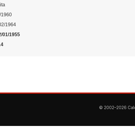
ita
2/1960
/02/1964
2/01/1955
14
© 2002–2026 Calcio