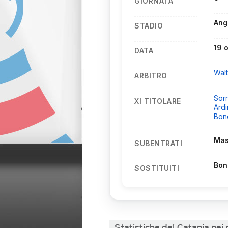
GIORNATA
Ang
STADIO
19 
DATA
Walt
ARBITRO
Sorr
XI TITOLARE
Ard
Bon
Mas
SUBENTRATI
Bon
SOSTITUITI
Statistiche del Catania ne