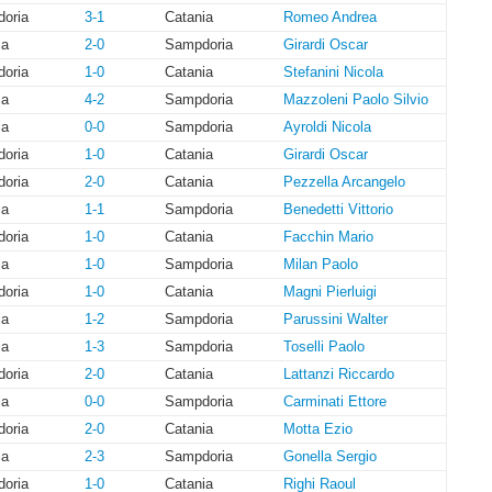
oria
3-1
Catania
Romeo Andrea
ia
2-0
Sampdoria
Girardi Oscar
oria
1-0
Catania
Stefanini Nicola
ia
4-2
Sampdoria
Mazzoleni Paolo Silvio
ia
0-0
Sampdoria
Ayroldi Nicola
oria
1-0
Catania
Girardi Oscar
oria
2-0
Catania
Pezzella Arcangelo
ia
1-1
Sampdoria
Benedetti Vittorio
oria
1-0
Catania
Facchin Mario
ia
1-0
Sampdoria
Milan Paolo
oria
1-0
Catania
Magni Pierluigi
ia
1-2
Sampdoria
Parussini Walter
ia
1-3
Sampdoria
Toselli Paolo
oria
2-0
Catania
Lattanzi Riccardo
ia
0-0
Sampdoria
Carminati Ettore
oria
2-0
Catania
Motta Ezio
ia
2-3
Sampdoria
Gonella Sergio
oria
1-0
Catania
Righi Raoul