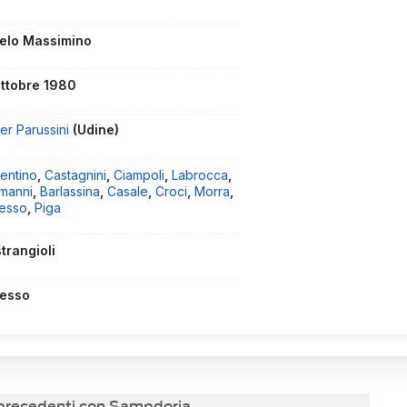
elo Massimino
ottobre 1980
er Parussini
(Udine)
entino
,
Castagnini
,
Ciampoli
,
Labrocca
,
imanni
,
Barlassina
,
Casale
,
Croci
,
Morra
,
esso
,
Piga
trangioli
esso
i precedenti con Sampdoria