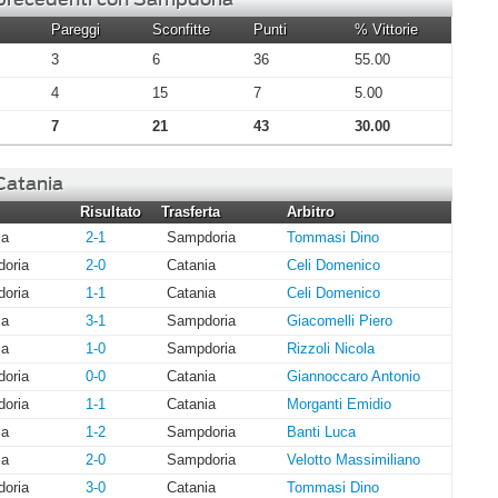
Pareggi
Sconfitte
Punti
% Vittorie
3
6
36
55.00
4
15
7
5.00
7
21
43
30.00
 Catania
Risultato
Trasferta
Arbitro
ia
2-1
Sampdoria
Tommasi Dino
oria
2-0
Catania
Celi Domenico
oria
1-1
Catania
Celi Domenico
ia
3-1
Sampdoria
Giacomelli Piero
ia
1-0
Sampdoria
Rizzoli Nicola
oria
0-0
Catania
Giannoccaro Antonio
oria
1-1
Catania
Morganti Emidio
ia
1-2
Sampdoria
Banti Luca
ia
2-0
Sampdoria
Velotto Massimiliano
oria
3-0
Catania
Tommasi Dino