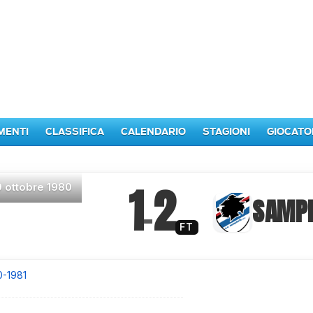
MENTI
CLASSIFICA
CALENDARIO
STAGIONI
GIOCATO
1
2
9 ottobre 1980
–
SAMP
FT
0-1981