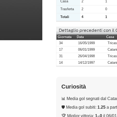
Casa
2
1
Trasferta
2
0
Totali
4
1
Dettaglio precedenti con il
Giornata
Data
Casa
34
16/05/1999
Trica
17
06/01/1999
Catan
31
26/04/1998
Trica
14
14/12/1997
Catan
Curiosità
📊 Media gol segnati dal Cata
🛡 Media gol subiti:
1.25
a part
🏆 Miglior vittoria:
1–0
il 06/0