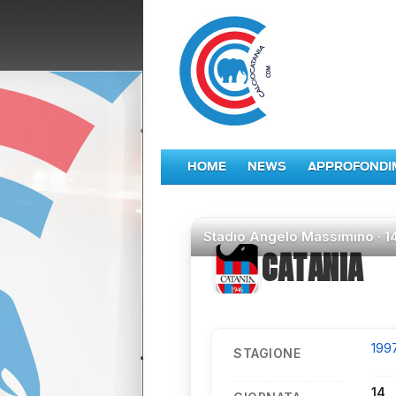
HOME
NEWS
APPROFONDI
Stadio
Angelo Massimino ·
1
CATANIA
199
STAGIONE
14