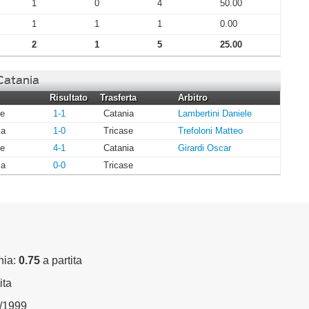
1
0
4
50.00
1
1
1
0.00
2
1
5
25.00
 Catania
Risultato
Trasferta
Arbitro
se
1-1
Catania
Lambertini Daniele
ia
1-0
Tricase
Trefoloni Matteo
se
4-1
Catania
Girardi Oscar
ia
0-0
Tricase
nia:
0.75
a partita
ita
1/1999