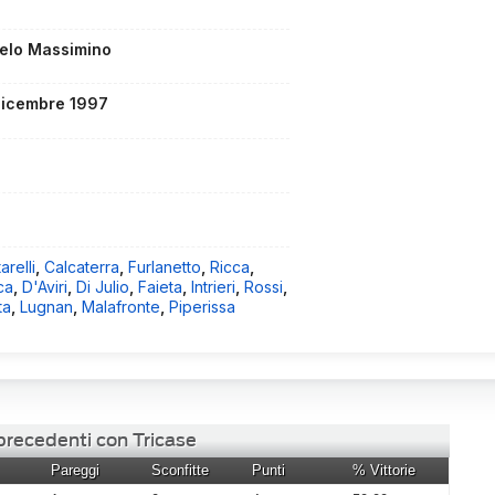
elo Massimino
dicembre 1997
arelli
,
Calcaterra
,
Furlanetto
,
Ricca
,
ca
,
D'Aviri
,
Di Julio
,
Faieta
,
Intrieri
,
Rossi
,
ta
,
Lugnan
,
Malafronte
,
Piperissa
 precedenti con Tricase
Pareggi
Sconfitte
Punti
% Vittorie