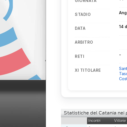
GIORNATA
Ang
STADIO
14 
DATA
ARBITRO
-
RETI
Sant
XI TITOLARE
Tas
Cos
Statistiche del Catania nei
Incontri
Vittorie