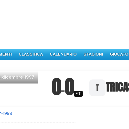
MENTI
CLASSIFICA
CALENDARIO
STAGIONI
GIOCATO
0
0
4 dicembre 1997
–
TRICA
FT
7-1998