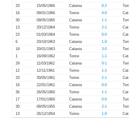
33
15/05/1966
Catania
0-2
Tor
16
09/01/1966
Torino
4-0
Cat
30
09/05/1965
Catania
1-1
Tor
13
20/12/1964
Torino
2-1
Cat
23
01/03/1964
Torino
0-0
Cat
6
20/10/1963
Catania
1-0
Tor
18
20/01/1963
Catania
3-0
Tor
1
16/09/1962
Torino
1-1
Cat
29
11/03/1962
Catania
0-1
Tor
12
12/11/1961
Torino
1-1
Cat
33
30/05/1961
Torino
2-1
Cat
16
22/01/1961
Catania
0-0
Tor
36
26/05/1960
Torino
1-1
Cat
17
17/01/1960
Catania
0-0
Tor
30
08/05/1955
Catania
2-1
Tor
13
26/12/1954
Torino
1-0
Cat