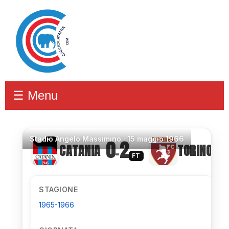
☰ Menu
Stadio
Angelo Massimino ·
15 maggio 1966
0
2
CATANIA
TORINO
–
FT
STAGIONE
1965-1966