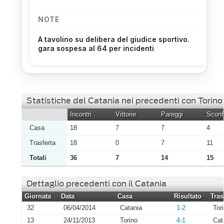
NOTE
A tavolino su delibera del giudice sportivo.
gara sospesa al 64 per incidenti
Statistiche del Catania nei precedenti con Torino
Incontri
Vittorie
Pareggi
Sconfi
Casa
18
7
7
4
Trasferta
18
0
7
11
Totali
36
7
14
15
Dettaglio precedenti con il Catania
Giornata
Data
Casa
Risultato
Tras
32
06/04/2014
Catania
1-2
Tor
13
24/11/2013
Torino
4-1
Cat