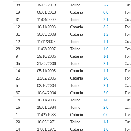
38
19/05/2013
Torino
2-2
Cat
19
05/01/2013
Catania
0-0
Tor
31
11/04/2009
Torino
2-1
Cat
12
16/11/2008
Catania
3-2
Tor
31
30/03/2008
Catania
1-2
Tor
12
11/11/2007
Torino
1-1
Cat
28
11/03/2007
Torino
1-0
Cat
9
29/10/2006
Catania
1-1
Tor
35
31/03/2006
Torino
2-1
Cat
14
05/11/2005
Catania
1-1
Tor
26
13/02/2005
Catania
1-0
Tor
5
02/10/2004
Torino
2-1
Cat
37
10/04/2004
Catania
2-0
Tor
14
16/11/2003
Torino
1-0
Cat
16
15/01/1984
Torino
2-0
Cat
1
11/09/1983
Catania
0-0
Tor
29
16/05/1971
Torino
1-1
Cat
14
17/01/1971
Catania
1-0
Tor