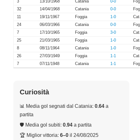
3
13/10/1968
Catania
0-0
Fog
32
14/04/1968
Catania
0-0
Fog
11
19/11/1967
Foggia
1-0
Cat
24
06/03/1966
Catania
0-0
Fog
7
17/10/1965
Foggia
3-0
Cat
25
21/03/1965
Foggia
1-0
Cat
8
08/11/1964
Catania
1-0
Fog
26
27/03/1949
Foggia
1-1
Cat
7
07/11/1948
Catania
1-1
Fog
Curiosità
📊 Media gol segnati dal Catania:
0.64
a
partita
🛡 Media gol subiti:
0.94
a partita
🏆 Miglior vittoria:
6–0
il 24/08/2025