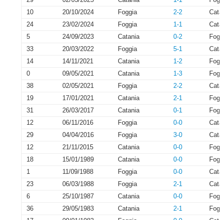
10
20/10/2024
Foggia
2-2
Cat
24
23/02/2024
Foggia
1-1
Cat
5
24/09/2023
Catania
0-2
Fog
33
20/03/2022
Foggia
5-1
Cat
14
14/11/2021
Catania
1-2
Fog
0
09/05/2021
Catania
1-3
Fog
38
02/05/2021
Foggia
2-2
Cat
19
17/01/2021
Catania
2-1
Fog
31
26/03/2017
Catania
0-1
Fog
12
06/11/2016
Foggia
0-0
Cat
29
04/04/2016
Foggia
3-0
Cat
12
21/11/2015
Catania
0-0
Fog
18
15/01/1989
Catania
0-0
Fog
1
11/09/1988
Foggia
0-0
Cat
23
06/03/1988
Foggia
2-1
Cat
6
25/10/1987
Catania
0-0
Fog
36
29/05/1983
Catania
2-1
Fog