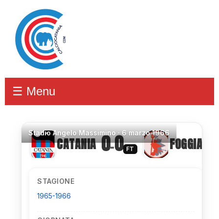
☰ Menu
Stadio
Angelo Massimino ·
6 marzo 1966
0
0
CATANIA
FOGGIA
–
FT
STAGIONE
1965-1966