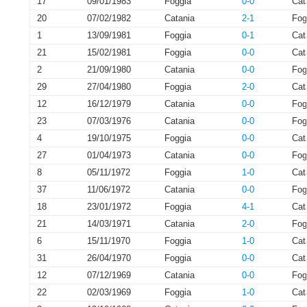
17
09/01/1983
Foggia
0-0
Cat
20
07/02/1982
Catania
2-1
Fog
1
13/09/1981
Foggia
0-1
Cat
21
15/02/1981
Foggia
0-0
Cat
2
21/09/1980
Catania
0-0
Fog
29
27/04/1980
Foggia
2-0
Cat
12
16/12/1979
Catania
0-0
Fog
23
07/03/1976
Catania
0-0
Fog
4
19/10/1975
Foggia
0-0
Cat
27
01/04/1973
Catania
0-0
Fog
8
05/11/1972
Foggia
1-0
Cat
37
11/06/1972
Catania
0-0
Fog
18
23/01/1972
Foggia
4-1
Cat
21
14/03/1971
Catania
2-0
Fog
6
15/11/1970
Foggia
1-0
Cat
31
26/04/1970
Foggia
0-0
Cat
12
07/12/1969
Catania
0-0
Fog
22
02/03/1969
Foggia
1-0
Cat