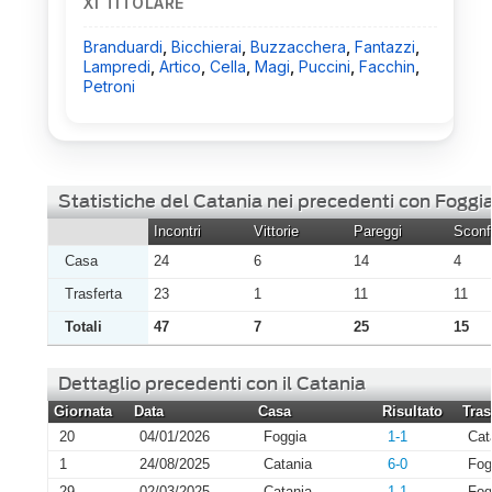
XI TITOLARE
Branduardi
,
Bicchierai
,
Buzzacchera
,
Fantazzi
,
Lampredi
,
Artico
,
Cella
,
Magi
,
Puccini
,
Facchin
,
Petroni
Statistiche del Catania nei precedenti con Foggi
Incontri
Vittorie
Pareggi
Sconfi
Casa
24
6
14
4
Trasferta
23
1
11
11
Totali
47
7
25
15
Dettaglio precedenti con il Catania
Giornata
Data
Casa
Risultato
Tras
20
04/01/2026
Foggia
1-1
Cat
1
24/08/2025
Catania
6-0
Fog
29
02/03/2025
Catania
1-1
Fog