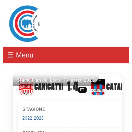
☰ Menu
Stadio
Pian del Lago ·
19 marzo 2023
1
4
CANICATTI
CATANIA
–
FT
STAGIONE
2022-2023