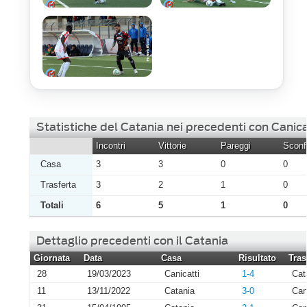
Statistiche del Catania nei precedenti con Canica
Incontri
Vittorie
Pareggi
Sconfi
Casa
3
3
0
0
Trasferta
3
2
1
0
Totali
6
5
1
0
Dettaglio precedenti con il Catania
Giornata
Data
Casa
Risultato
Tras
28
19/03/2023
Canicatti
1-4
Cat
11
13/11/2022
Catania
3-0
Can