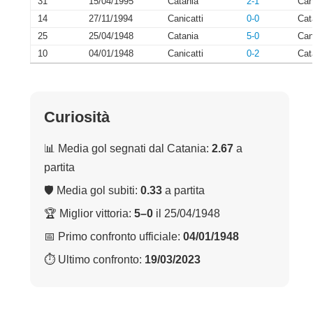
31
15/04/1995
Catania
2-1
Can
14
27/11/1994
Canicatti
0-0
Cat
25
25/04/1948
Catania
5-0
Can
10
04/01/1948
Canicatti
0-2
Cat
Curiosità
📊 Media gol segnati dal Catania:
2.67
a
partita
🛡 Media gol subiti:
0.33
a partita
🏆 Miglior vittoria:
5–0
il 25/04/1948
📅 Primo confronto ufficiale:
04/01/1948
⏱ Ultimo confronto:
19/03/2023