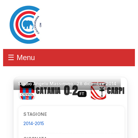
☰ Menu
Stadio
Angelo Massimino ·
28 dicembre 2014
0
2
CATANIA
CARPI
–
FT
STAGIONE
2014-2015