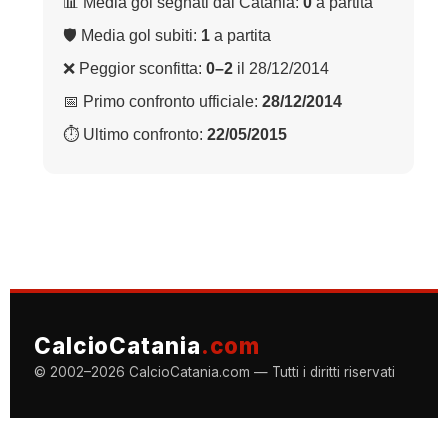
📊 Media gol segnati dal Catania:
0
a partita
🛡 Media gol subiti:
1
a partita
❌ Peggior sconfitta:
0–2
il 28/12/2014
📅 Primo confronto ufficiale:
28/12/2014
⏱ Ultimo confronto:
22/05/2015
CalcioCatania
.com
© 2002–2026 CalcioCatania.com — Tutti i diritti riservati