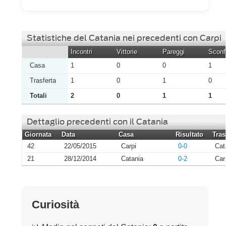
Statistiche del Catania nei precedenti con Carpi
Incontri
Vittorie
Pareggi
Sconfi
Casa
1
0
0
1
Trasferta
1
0
1
0
Totali
2
0
1
1
Dettaglio precedenti con il Catania
Giornata
Data
Casa
Risultato
Tras
42
22/05/2015
Carpi
0-0
Cat
21
28/12/2014
Catania
0-2
Car
Curiosità