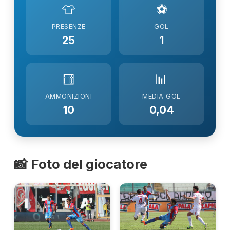
👕
⚽
PRESENZE
GOL
25
1
🟨
📊
AMMONIZIONI
MEDIA GOL
10
0,04
📸 Foto del giocatore