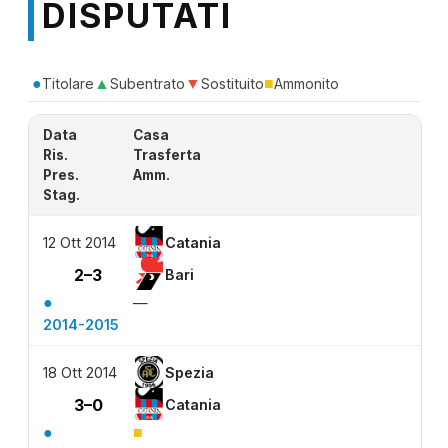
DISPUTATI
●
▲
▼
■
Titolare
Subentrato
Sostituito
Ammonito
Data
Casa
Ris.
Trasferta
Pres.
Amm.
Stag.
12 Ott 2014
Catania
2–3
Bari
●
—
2014-2015
18 Ott 2014
Spezia
3–0
Catania
●
■