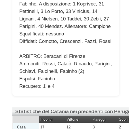
Fabinho. A disposizione: 1 Koprivec, 31
Pettinelli, 3 Lo Porto, 33 Vinicius, 14
Lignani, 4 Nielsen, 10 Taddei, 30 Zebli, 27
Parigini, 40 Mendez. Allenatore: Camplone
Squalificati: nessuno
Diffidati: Comotto, Crescenzi, Fazzi, Rossi
ARBITRO: Baracani di Firenze
Ammoniti: Rossi, Calaiò, Rinaudo, Parigini,
Schiavi, Falcinelli, Fabinho (2)
Espulsi: Fabinho
Recupero: 1' e 4
Statistiche del Catania nei precedenti con Perug
Incontri
Vittorie
Pareggi
Sconfi
Casa
17
12
3
2