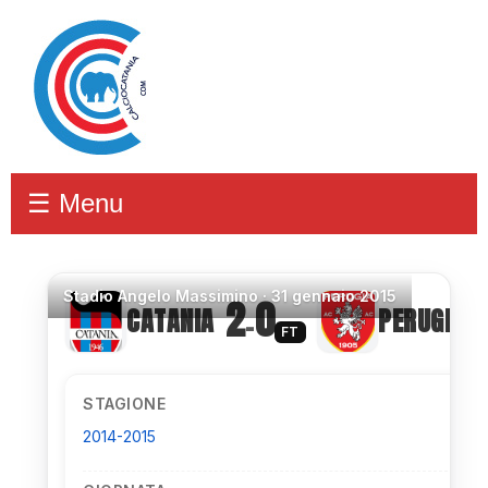
☰ Menu
Stadio
Angelo Massimino ·
31 gennaio 2015
2
0
CATANIA
PERUGIA
–
FT
STAGIONE
2014-2015