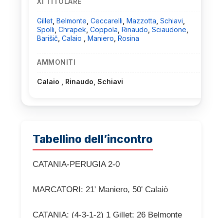
XI TITOLARE
Gillet
,
Belmonte
,
Ceccarelli
,
Mazzotta
,
Schiavi
,
Spolli
,
Chrapek
,
Coppola
,
Rinaudo
,
Sciaudone
,
Barišič
,
Calaio
,
Maniero
,
Rosina
AMMONITI
Calaio , Rinaudo, Schiavi
Tabellino dell’incontro
CATANIA-PERUGIA 2-0
MARCATORI: 21' Maniero, 50' Calaiò
CATANIA: (4-3-1-2) 1 Gillet; 26 Belmonte