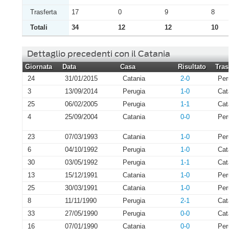
Trasferta
17
0
9
8
Totali
34
12
12
10
Dettaglio precedenti con il Catania
Giornata
Data
Casa
Risultato
Tras
24
31/01/2015
Catania
2-0
Per
3
13/09/2014
Perugia
1-0
Cat
25
06/02/2005
Perugia
1-1
Cat
4
25/09/2004
Catania
0-0
Per
23
07/03/1993
Catania
1-0
Per
6
04/10/1992
Perugia
1-0
Cat
30
03/05/1992
Perugia
1-1
Cat
13
15/12/1991
Catania
1-0
Per
25
30/03/1991
Catania
1-0
Per
8
11/11/1990
Perugia
2-1
Cat
33
27/05/1990
Perugia
0-0
Cat
16
07/01/1990
Catania
0-0
Per