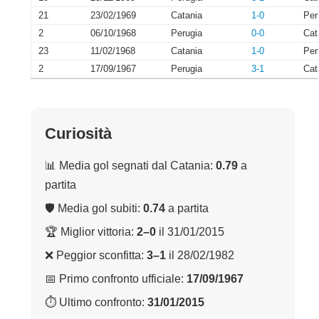
21
23/02/1969
Catania
1-0
Per
2
06/10/1968
Perugia
0-0
Cat
23
11/02/1968
Catania
1-0
Per
2
17/09/1967
Perugia
3-1
Cat
Curiosità
📊 Media gol segnati dal Catania:
0.79
a
partita
🛡 Media gol subiti:
0.74
a partita
🏆 Miglior vittoria:
2–0
il 31/01/2015
❌ Peggior sconfitta:
3–1
il 28/02/1982
📅 Primo confronto ufficiale:
17/09/1967
⏱ Ultimo confronto:
31/01/2015