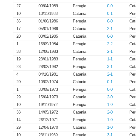
27
09/04/1989
Perugia
0-0
Cat
10
13/11/1988
Catania
0-1
Per
36
01/06/1986
Perugia
0-0
Cat
17
05/01/1986
Catania
2-1
Per
20
03/02/1985
Catania
0-0
Per
1
16/09/1984
Perugia
2-2
Cat
38
12/06/1983
Catania
2-1
Per
19
23/01/1983
Perugia
1-1
Cat
23
28/02/1982
Perugia
3-1
Cat
4
04/10/1981
Catania
2-1
Per
20
10/02/1974
Catania
0-1
Per
1
30/09/1973
Perugia
0-0
Cat
29
15/04/1973
Catania
2-0
Per
10
19/11/1972
Perugia
1-0
Cat
33
14/05/1972
Catania
2-0
Per
14
26/12/1971
Perugia
1-0
Cat
29
12/04/1970
Catania
1-0
Per
10
23/11/1969
Perugia
3-1
Cat