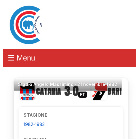
☰ Menu
Stadio
Angelo Massimino ·
21 novembre 1982
3
0
CATANIA
BARI
–
FT
STAGIONE
1982-1983