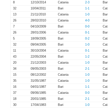
8
12/10/2014
Catania
2-3
Bar
32
10/04/2011
Bari
1-1
Cat
13
21/11/2010
Catania
1-0
Bar
26
28/02/2010
Catania
4-0
Bar
7
04/10/2009
Bari
0-0
Cat
26
28/01/2006
Catania
0-1
Bar
5
18/09/2005
Bari
0-2
Cat
32
09/04/2005
Bari
1-0
Cat
11
30/10/2004
Catania
0-1
Bar
43
22/05/2004
Bari
1-2
Cat
20
21/12/2003
Catania
1-0
Bar
34
09/05/2003
Bari
2-1
Cat
15
08/12/2002
Catania
1-0
Bar
35
31/05/1987
Catania
1-0
Bar
16
04/01/1987
Bari
1-1
Cat
37
09/06/1985
Catania
0-0
Bar
18
20/01/1985
Bari
2-1
Cat
30
17/04/1983
Bari
1-0
Cat