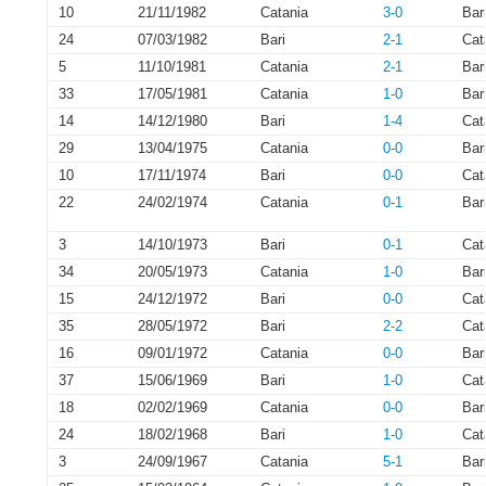
10
21/11/1982
Catania
3-0
Bar
24
07/03/1982
Bari
2-1
Cat
5
11/10/1981
Catania
2-1
Bar
33
17/05/1981
Catania
1-0
Bar
14
14/12/1980
Bari
1-4
Cat
29
13/04/1975
Catania
0-0
Bar
10
17/11/1974
Bari
0-0
Cat
22
24/02/1974
Catania
0-1
Bar
3
14/10/1973
Bari
0-1
Cat
34
20/05/1973
Catania
1-0
Bar
15
24/12/1972
Bari
0-0
Cat
35
28/05/1972
Bari
2-2
Cat
16
09/01/1972
Catania
0-0
Bar
37
15/06/1969
Bari
1-0
Cat
18
02/02/1969
Catania
0-0
Bar
24
18/02/1968
Bari
1-0
Cat
3
24/09/1967
Catania
5-1
Bar