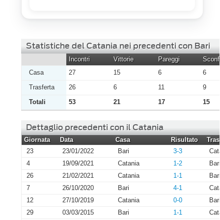
Statistiche del Catania nei precedenti con Bari
Incontri
Vittorie
Pareggi
Sconfi
Casa
27
15
6
6
Trasferta
26
6
11
9
Totali
53
21
17
15
Dettaglio precedenti con il Catania
Giornata
Data
Casa
Risultato
Tras
23
23/01/2022
Bari
3-3
Cat
4
19/09/2021
Catania
1-2
Bar
26
21/02/2021
Catania
1-1
Bar
7
26/10/2020
Bari
4-1
Cat
12
27/10/2019
Catania
0-0
Bar
29
03/03/2015
Bari
1-1
Cat