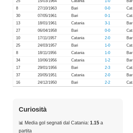
25
15/03/1964
Catania
1-0
Bar
8
27/10/1963
Bari
0-0
Cat
30
07/05/1961
Bari
0-1
Cat
13
18/01/1961
Catania
3-1
Bar
27
06/04/1958
Bari
0-0
Cat
10
17/11/1957
Catania
2-0
Bar
25
24/03/1957
Bari
1-0
Cat
8
18/11/1956
Catania
1-0
Bar
34
10/06/1956
Catania
1-2
Bar
17
29/01/1956
Bari
2-3
Cat
37
20/05/1951
Catania
2-0
Bar
16
24/12/1950
Bari
2-2
Cat
Curiosità
📊 Media gol segnati dal Catania:
1.15
a
partita