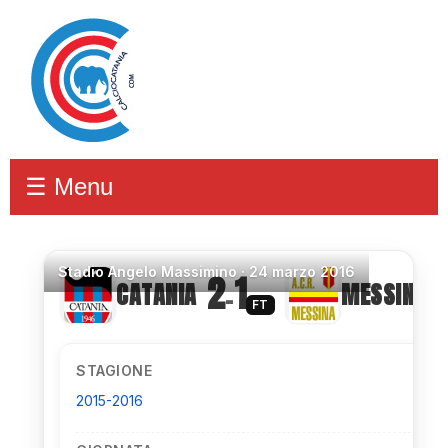
☰ Menu
Stadio
Angelo Massimino ·
24 marzo 2016
2
1
CATANIA
MESSINA
–
FT
STAGIONE
2015-2016