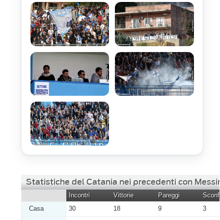
Statistiche del Catania nei precedenti con Messi
Incontri
Vittorie
Pareggi
Sconfi
Casa
30
18
9
3