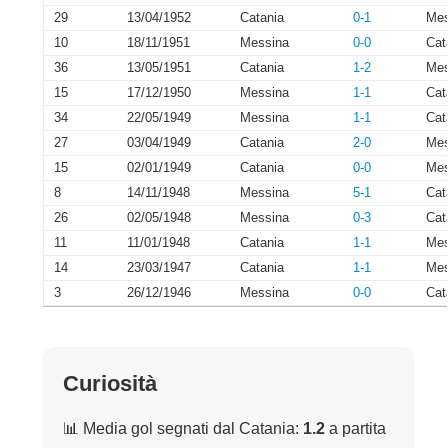
29
13/04/1952
Catania
0-1
Mes
10
18/11/1951
Messina
0-0
Cat
36
13/05/1951
Catania
1-2
Mes
15
17/12/1950
Messina
1-1
Cat
34
22/05/1949
Messina
1-1
Cat
27
03/04/1949
Catania
2-0
Mes
15
02/01/1949
Catania
0-0
Mes
8
14/11/1948
Messina
5-1
Cat
26
02/05/1948
Messina
0-3
Cat
11
11/01/1948
Catania
1-1
Mes
14
23/03/1947
Catania
1-1
Mes
3
26/12/1946
Messina
0-0
Cat
Curiosità
📊 Media gol segnati dal Catania:
1.2
a partita