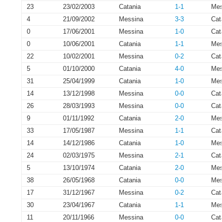
23
23/02/2003
Catania
1-1
Mes
4
21/09/2002
Messina
3-3
Cat
0
17/06/2001
Messina
1-0
Cat
0
10/06/2001
Catania
1-1
Mes
22
10/02/2001
Messina
0-2
Cat
5
01/10/2000
Catania
4-0
Mes
31
25/04/1999
Catania
1-0
Mes
14
13/12/1998
Messina
0-0
Cat
26
28/03/1993
Messina
0-0
Cat
9
01/11/1992
Catania
2-0
Mes
33
17/05/1987
Messina
1-1
Cat
14
14/12/1986
Catania
1-0
Mes
24
02/03/1975
Messina
2-1
Cat
5
13/10/1974
Catania
2-0
Mes
38
26/05/1968
Catania
0-0
Mes
17
31/12/1967
Messina
0-2
Cat
30
23/04/1967
Catania
1-1
Mes
11
20/11/1966
Messina
0-0
Cat