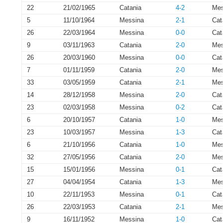
22
21/02/1965
Catania
4-2
Mes
5
11/10/1964
Messina
2-1
Cat
26
22/03/1964
Messina
0-0
Cat
9
03/11/1963
Catania
2-0
Mes
26
20/03/1960
Messina
0-0
Cat
7
01/11/1959
Catania
2-0
Mes
33
03/05/1959
Catania
2-1
Mes
14
28/12/1958
Messina
2-0
Cat
23
02/03/1958
Messina
0-2
Cat
6
20/10/1957
Catania
1-0
Mes
23
10/03/1957
Messina
1-3
Cat
6
21/10/1956
Catania
1-0
Mes
32
27/05/1956
Catania
2-0
Mes
15
15/01/1956
Messina
0-1
Cat
27
04/04/1954
Catania
1-3
Mes
10
22/11/1953
Messina
0-1
Cat
26
22/03/1953
Catania
2-1
Mes
9
16/11/1952
Messina
1-0
Cat