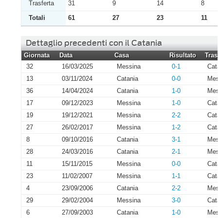
Trasferta
31
9
14
8
Totali
61
27
23
11
Dettaglio precedenti con il Catania
Giornata
Data
Casa
Risultato
Tras
32
16/03/2025
Messina
0-1
Cat
13
03/11/2024
Catania
0-0
Mes
36
14/04/2024
Catania
1-0
Mes
17
09/12/2023
Messina
1-0
Cat
19
19/12/2021
Messina
2-2
Cat
27
26/02/2017
Messina
1-2
Cat
8
09/10/2016
Catania
3-1
Mes
28
24/03/2016
Catania
2-1
Mes
11
15/11/2015
Messina
0-0
Cat
23
11/02/2007
Messina
1-1
Cat
4
23/09/2006
Catania
2-2
Mes
29
29/02/2004
Messina
3-0
Cat
6
27/09/2003
Catania
1-0
Mes