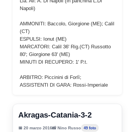
Lia. All: A. Di Napoli (in panchina L.Di
Napoli)
AMMONITI: Baccolo, Giorgione (ME); Calil
(CT)
ESPULSI: Ionut (ME)
MARCATORI: Calil 36' Rig.(CT) Russotto
80'; Giorgione 63' (ME)
MINUTI DI RECUPERO: 1' P.t.
ARBITRO: Piccinini di Forlì;
ASSISTENTI DI GARA: Rossi-Imperiale
Akragas-Catania-3-2
📅 20 marzo 2016
📸 Nino Russo
49 foto