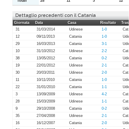
Totali
28
11
5
12
Dettaglio precedenti con il Catania
Giornata
Data
Casa
Risultato
Tras
31
31/03/2014
Udinese
1-0
Cat
12
09/11/2013
Catania
1-0
Udi
29
16/03/2013
Catania
3-1
Udi
10
31/10/2012
Udinese
2-2
Cat
38
13/05/2012
Catania
0-2
Udi
19
22/01/2012
Udinese
2-1
Cat
30
20/03/2011
Udinese
2-0
Cat
11
10/11/2010
Catania
1-0
Udi
22
31/01/2010
Catania
1-1
Udi
3
13/09/2009
Udinese
4-2
Cat
28
15/03/2009
Udinese
1-1
Cat
9
29/10/2008
Catania
0-2
Udi
35
27/04/2008
Udinese
2-1
Cat
16
16/12/2007
Catania
2-0
Udi