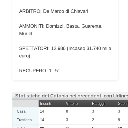
ARBITRO: De Marco di Chiavari
AMMONITI: Domizzi, Basta, Guarente,
Muriel
SPETTATORI: 12.986 (incasso 31.740 mila
euro)
RECUPERO: 1', 5'
Statistiche del Catania nei precedenti con Udine
Incontri
Vittorie
Pareggi
Sconfi
Casa
14
8
3
3
Trasferta
14
3
2
9