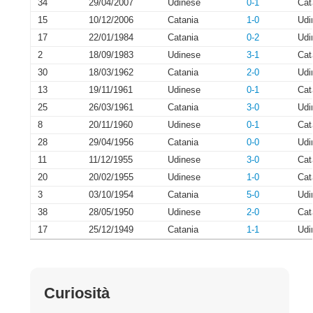
34
29/04/2007
Udinese
0-1
Cat
15
10/12/2006
Catania
1-0
Udi
17
22/01/1984
Catania
0-2
Udi
2
18/09/1983
Udinese
3-1
Cat
30
18/03/1962
Catania
2-0
Udi
13
19/11/1961
Udinese
0-1
Cat
25
26/03/1961
Catania
3-0
Udi
8
20/11/1960
Udinese
0-1
Cat
28
29/04/1956
Catania
0-0
Udi
11
11/12/1955
Udinese
3-0
Cat
20
20/02/1955
Udinese
1-0
Cat
3
03/10/1954
Catania
5-0
Udi
38
28/05/1950
Udinese
2-0
Cat
17
25/12/1949
Catania
1-1
Udi
Curiosità