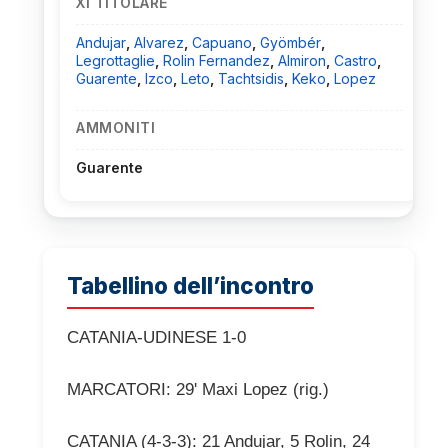
XI TITOLARE
Andujar
,
Alvarez
,
Capuano
,
Gyömbér
,
Legrottaglie
,
Rolin Fernandez
,
Almiron
,
Castro
,
Guarente
,
Izco
,
Leto
,
Tachtsidis
,
Keko
,
Lopez
AMMONITI
Guarente
Tabellino dell’incontro
CATANIA-UDINESE 1-0
​MARCATORI: 29' Maxi Lopez (rig.)
CATANIA (4-3-3): 21 Andujar, 5 Rolin, 24