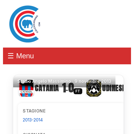
☰ Menu
Stadio
Angelo Massimino ·
9 novembre 2013
1
0
CATANIA
UDINESE
–
FT
STAGIONE
2013-2014