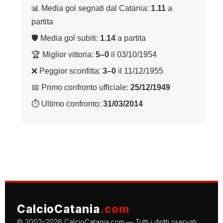
📊 Media gol segnati dal Catania:
1.11
a
partita
🛡 Media gol subiti:
1.14
a partita
🏆 Miglior vittoria:
5–0
il 03/10/1954
❌ Peggior sconfitta:
3–0
il 11/12/1955
📅 Primo confronto ufficiale:
25/12/1949
⏱ Ultimo confronto:
31/03/2014
CalcioCatania
.com
© 2002–2026 CalcioCatania.com — Tutti i diritti riservati