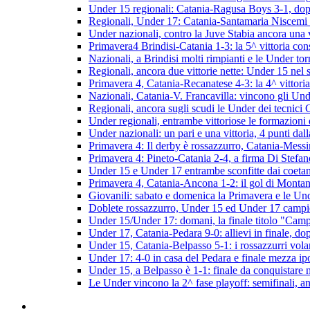
Under 15 regionali: Catania-Ragusa Boys 3-1, dopp
Regionali, Under 17: Catania-Santamaria Niscemi 
Under nazionali, contro la Juve Stabia ancora una v
Primavera4 Brindisi-Catania 1-3: la 5^ vittoria conse
Nazionali, a Brindisi molti rimpianti e le Under t
Regionali, ancora due vittorie nette: Under 15 nel 
Primavera 4, Catania-Recanatese 4-3: la 4^ vittoria
Nazionali, Catania-V. Francavilla: vincono gli Unde
Regionali, ancora sugli scudi le Under dei tecnici
Under regionali, entrambe vittoriose le formazioni
Under nazionali: un pari e una vittoria, 4 punti dall
Primavera 4: Il derby è rossazzurro, Catania-Messi
Primavera 4: Pineto-Catania 2-4, a firma Di Stefano
Under 15 e Under 17 entrambe sconfitte dai coetan
Primavera 4, Catania-Ancona 1-2: il gol di Montan
Giovanili: sabato e domenica la Primavera e le Und
Doblete rossazzurro, Under 15 ed Under 17 campio
Under 15/Under 17: domani, la finale titolo "Camp
Under 17, Catania-Pedara 9-0: allievi in finale, do
Under 15, Catania-Belpasso 5-1: i rossazzurri volan
Under 17: 4-0 in casa del Pedara e finale mezza ipo
Under 15, a Belpasso è 1-1: finale da conquistare 
Le Under vincono la 2^ fase playoff: semifinali, 