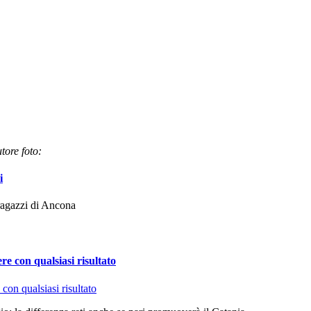
tore foto:
i
 ragazzi di Ancona
e con qualsiasi risultato