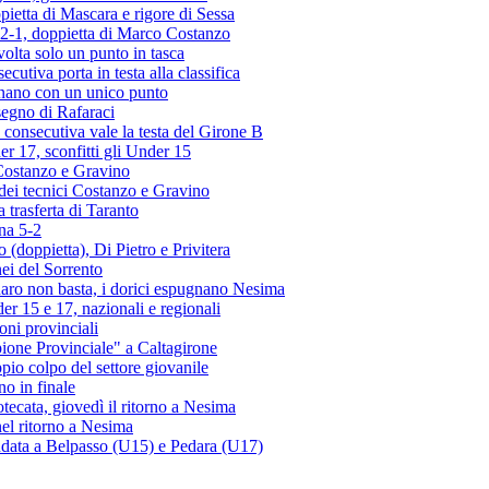
ietta di Mascara e rigore di Sessa
2-1, doppietta di Marco Costanzo
olta solo un punto in tasca
cutiva porta in testa alla classifica
ornano con un unico punto
segno di Rafaraci
 consecutiva vale la testa del Girone B
r 17, sconfitti gli Under 15
 Costanzo e Gravino
 dei tecnici Costanzo e Gravino
a trasferta di Taranto
na 5-2
 (doppietta), Di Pietro e Privitera
ei del Sorrento
aro non basta, i dorici espugnano Nesima
er 15 e 17, nazionali e regionali
ni provinciali
ione Provinciale" a Caltagirone
ppio colpo del settore giovanile
o in finale
tecata, giovedì il ritorno a Nesima
nel ritorno a Nesima
andata a Belpasso (U15) e Pedara (U17)