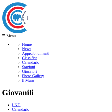
☰ Menu
Home
News
Approfondimenti
Classifica
Calendario
Stagioni
Giocatori
Photo Gallery
Il Muro
Giovanili
LND
Calendario