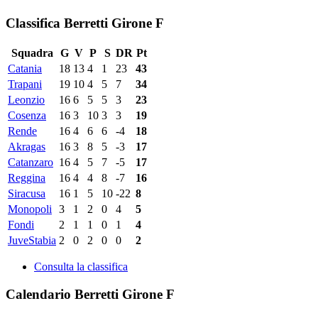
Classifica Berretti Girone F
Squadra
G
V
P
S
DR
Pt
Catania
18
13
4
1
23
43
Trapani
19
10
4
5
7
34
Leonzio
16
6
5
5
3
23
Cosenza
16
3
10
3
3
19
Rende
16
4
6
6
-4
18
Akragas
16
3
8
5
-3
17
Catanzaro
16
4
5
7
-5
17
Reggina
16
4
4
8
-7
16
Siracusa
16
1
5
10
-22
8
Monopoli
3
1
2
0
4
5
Fondi
2
1
1
0
1
4
JuveStabia
2
0
2
0
0
2
Consulta la classifica
Calendario Berretti Girone F