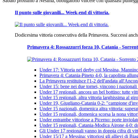
Sabato prossimo a Nesima, obbligatorio vincere con qualsiasi punteggi
Il punto sulle giovanili... Week-end di vittoria.
Dodicesima vittoria consecutiva della Primavera. Successi anch
Primavera 4: Rossazzurri forza 10, Catania - Sorrent
Under 17: Vittoria nel derby col Messina, Mannino
Primavera 4: Catania-Pineto 4-0, la capolista allun
La Primavera restituisce l'1-2 dell'andata all'Anco
Under 15: bene nei due tornei, vincono i nazionali 
Under 17 regionali, ancora un bel bottino: tutte vit
Under 15 regionali, altra vittoria larghissima al gi
Under 19, Giugliano-Catania 0-2: "campione d'in
Under 15 nazionali, domenica altra vittoria: supera
Under 15 regionali, domenica scorsa la nona vittor
Under entrambe vittoriose a Picerno: porte inviolate e
Under 15 regionali, Catania-Modica Airone 4-0: do
Gli Under 17 regionali vanno in doppia cifra di vit
Under 15/17 a Messina: vittoriosi gli allievi di Bi