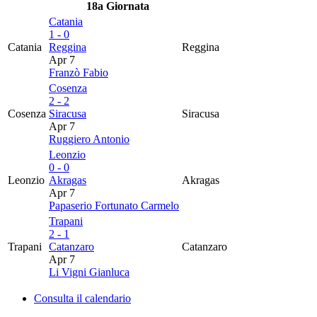
18a Giornata
Catania
1 - 0
Catania
Reggina
Reggina
Apr 7
Franzò Fabio
Cosenza
2 - 2
Cosenza
Siracusa
Siracusa
Apr 7
Ruggiero Antonio
Leonzio
0 - 0
Leonzio
Akragas
Akragas
Apr 7
Papaserio Fortunato Carmelo
Trapani
2 - 1
Trapani
Catanzaro
Catanzaro
Apr 7
Li Vigni Gianluca
Consulta il calendario