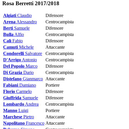
Rosa Berretti 2017/2018
Algiati
Claudio
Difensore
Arena
Alessandro
Centrocampista
Berti
Samuele
Difensore
Bulla
Alfio
Centrocampista
Calì
Fabio
Difensore
Camuti
Michele
Attaccante
Condorelli
Salvatore
Centrocampista
D'Arrigo
Antonio
Centrocampista
Del Popolo
Marco
Difensore
Di Grazia
Dario
Centrocampista
Distefano
Gianmarco
Attaccante
Fabiani
Damiano
Portiere
Florio
Carmelo
Difensore
Giuffrida
Samuele
Difensore
Lombardo
Andrea
Centrocampista
Manno
Luigi
Portiere
Marchese
Pietro
Attaccante
Napolitano
Francesco
Attaccante