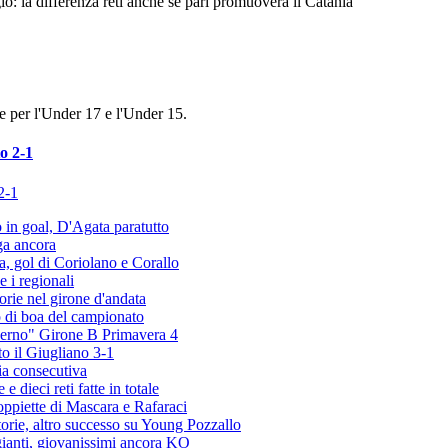
o: la differenza reti anche se pari promuoverà il Catania
e per l'Under 17 e l'Under 15.
o 2-1
 in goal, D'Agata paratutto
ga ancora
na, gol di Coriolano e Corallo
e i regionali
torie nel girone d'andata
ro di boa del campionato
verno" Girone B Primavera 4
to il Giugliano 3-1
ia consecutiva
 dieci reti fatte in totale
ppiette di Mascara e Rafaraci
torie, altro successo su Young Pozzallo
agianti, giovanissimi ancora KO