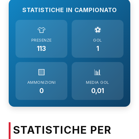
STATISTICHE IN CAMPIONATO
👕
⚽
PRESENZE
GOL
113
1
🟨
📊
AMMONIZIONI
MEDIA GOL
0
0,01
STATISTICHE PER