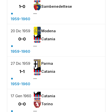
1–0
Sambenedettese
●
—
1959-1960
20 Dic 1959
Modena
0–0
Catania
●
—
1959-1960
27 Dic 1959
Parma
1–1
Catania
●
—
1959-1960
17 Gen 1960
Catania
0–0
Torino
●
—