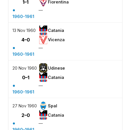
1–1
Fiorentina
●
—
1960-1961
13 Nov 1960
Catania
4–0
Vicenza
●
—
1960-1961
20 Nov 1960
Udinese
0–1
Catania
●
—
1960-1961
27 Nov 1960
Spal
2–0
Catania
●
—
1960-1961