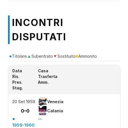
INCONTRI
DISPUTATI
●
▲
▼
■
Titolare
Subentrato
Sostituito
Ammonito
Data
Casa
Ris.
Trasferta
Pres.
Amm.
Stag.
20 Set 1959
Venezia
0–0
Catania
●
—
1959-1960