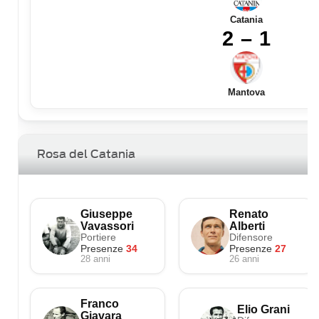
Catania
2 – 1
Mantova
Rosa del Catania
Giuseppe
Renato
Vavassori
Alberti
Portiere
Difensore
Presenze
34
Presenze
27
28 anni
26 anni
Franco
Elio Grani
Giavara