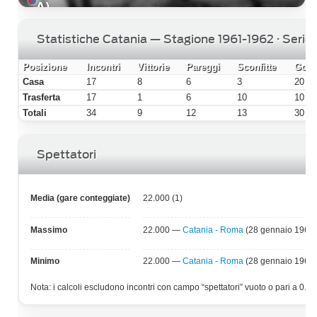
A)
Statistiche Catania — Stagione 1961-1962 · Serie
Posizione
Incontri
Vittorie
Pareggi
Sconfitte
Gol f
Casa
17
8
6
3
20
Trasferta
17
1
6
10
10
Totali
34
9
12
13
30
Spettatori
Media (gare conteggiate)
22.000 (1)
Massimo
22.000 —
Catania - Roma
(28 gennaio 1962)
Minimo
22.000 —
Catania - Roma
(28 gennaio 1962)
Nota: i calcoli escludono incontri con campo “spettatori” vuoto o pari a 0.