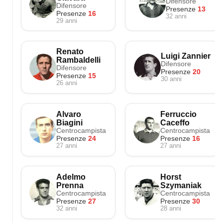
Difensore
Difensore
Presenze
13
Presenze
16
32 anni
29 anni
Renato
Luigi Zannier
Rambaldelli
Difensore
Difensore
Presenze
20
Presenze
15
30 anni
26 anni
Alvaro
Ferruccio
Biagini
Caceffo
Centrocampista
Centrocampista
Presenze
24
Presenze
16
27 anni
27 anni
Adelmo
Horst
Prenna
Szymaniak
Centrocampista
Centrocampista
Presenze
27
Presenze
30
32 anni
28 anni