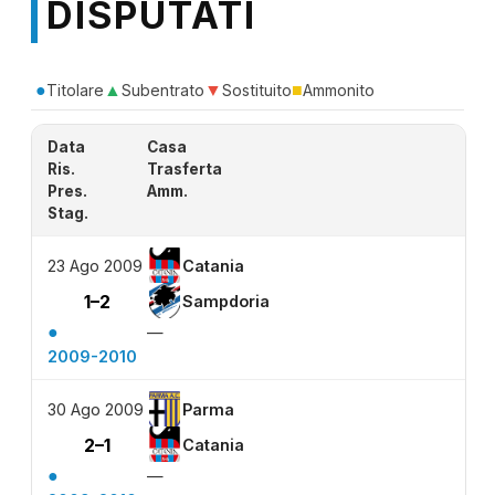
DISPUTATI
●
▲
▼
■
Titolare
Subentrato
Sostituito
Ammonito
Data
Casa
Ris.
Trasferta
Pres.
Amm.
Stag.
23 Ago 2009
Catania
1–2
Sampdoria
●
—
2009-2010
30 Ago 2009
Parma
2–1
Catania
●
—