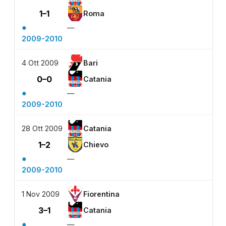
1–1
Roma
●
—
2009-2010
4 Ott 2009
Bari
0–0
Catania
●
—
2009-2010
28 Ott 2009
Catania
1–2
Chievo
●
—
2009-2010
1 Nov 2009
Fiorentina
3–1
Catania
●
—