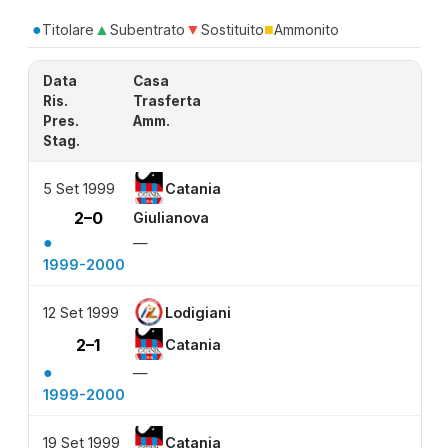
●
▲
▼
■
Titolare
Subentrato
Sostituito
Ammonito
Data
Casa
Ris.
Trasferta
Pres.
Amm.
Stag.
5 Set 1999
Catania
2–0
Giulianova
●
—
1999-2000
12 Set 1999
Lodigiani
2–1
Catania
●
—
1999-2000
19 Set 1999
Catania