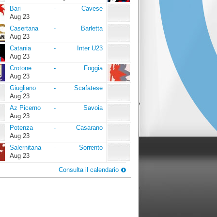
Bari
Cavese
Bari
-
Cavese
Aug 23
Casertana
Barletta
Casertana
-
Barletta
Aug 23
Catania
Inter
Catania
-
Inter U23
U23
Aug 23
Crotone
Foggia
Crotone
-
Foggia
Aug 23
Giugliano
Scafatese
Giugliano
-
Scafatese
Aug 23
Az
Savoia
Az Picerno
-
Savoia
Picerno
Aug 23
Potenza
Casarano
Potenza
-
Casarano
Aug 23
Salernitana
Sorrento
Salernitana
-
Sorrento
Aug 23
Consulta il calendario