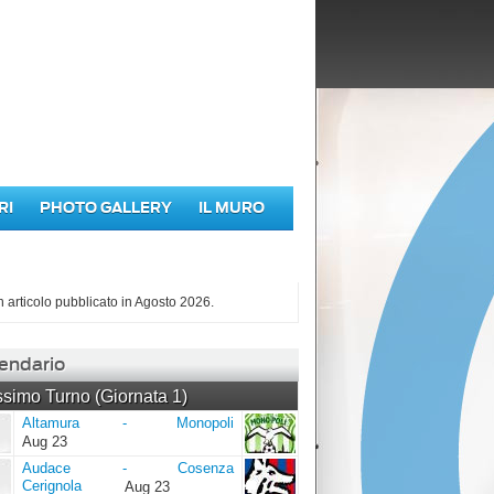
RI
PHOTO GALLERY
IL MURO
iù letti di Agosto 2026
 articolo pubblicato in Agosto 2026.
endario
simo Turno (Giornata 1)
Altamura
Monopoli
Altamura
-
Monopoli
Aug 23
Audace
Cosenza
Audace
-
Cosenza
Cerignola
Cerignola
Aug 23