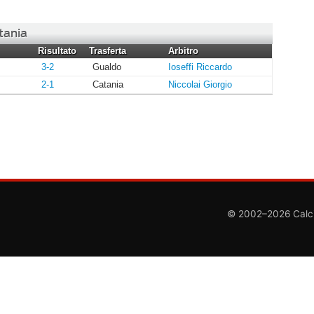
tania
Risultato
Trasferta
Arbitro
3-2
Gualdo
Ioseffi Riccardo
2-1
Catania
Niccolai Giorgio
© 2002–2026 CalcioC