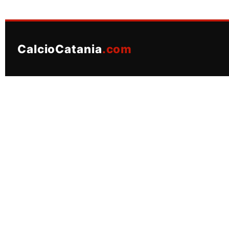
CalcioCatania
.com