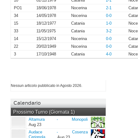
10
02/12/1979
Catania
2-1
Noce
PO1
18/06/1978
Nocerina
2-1
Cata
34
14/05/1978
Nocerina
0-0
Cata
15
18/12/1977
Catania
1-0
Noce
33
11/05/1975
Catania
3-2
Noce
14
15/12/1974
Nocerina
0-0
Cata
22
20/02/1949
Nocerina
0-0
Cata
3
17/10/1948
Catania
4-0
Noce
I più letti di Agosto 2026
Nessun articolo pubblicato in Agosto 2026.
Calendario
Prossimo Turno (Giornata 1)
Altamura
Monopoli
Altamura
-
Monopoli
Aug 23
Audace
Cosenza
Audace
-
Cosenza
Cerignola
Cerignola
Aug 23