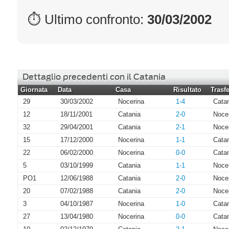
⏱ Ultimo confronto:
30/03/2002
Dettaglio precedenti con il Catania
Giornata
Data
Casa
Risultato
Trasfe
29
30/03/2002
Nocerina
1-4
Cata
12
18/11/2001
Catania
2-0
Noce
32
29/04/2001
Catania
2-1
Noce
15
17/12/2000
Nocerina
1-1
Cata
22
06/02/2000
Nocerina
0-0
Cata
5
03/10/1999
Catania
1-1
Noce
PO1
12/06/1988
Catania
2-0
Noce
20
07/02/1988
Catania
2-0
Noce
3
04/10/1987
Nocerina
1-0
Cata
27
13/04/1980
Nocerina
0-0
Cata