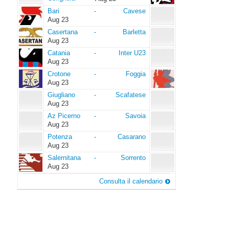
Bari
Cavese
Bari
-
Cavese
Aug 23
Casertana
Barletta
Casertana
-
Barletta
Aug 23
Catania
Inter
Catania
-
Inter U23
U23
Aug 23
Crotone
Foggia
Crotone
-
Foggia
Aug 23
Giugliano
Scafatese
Giugliano
-
Scafatese
Aug 23
Az
Savoia
Az Picerno
-
Savoia
Picerno
Aug 23
Potenza
Casarano
Potenza
-
Casarano
Aug 23
Salernitana
Sorrento
Salernitana
-
Sorrento
Aug 23
Consulta il calendario