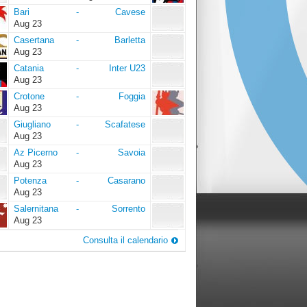
Bari
Cavese
Bari
-
Cavese
Aug 23
Casertana
Barletta
Casertana
-
Barletta
Aug 23
Catania
Inter
Catania
-
Inter U23
U23
Aug 23
Crotone
Foggia
Crotone
-
Foggia
Aug 23
Giugliano
Scafatese
Giugliano
-
Scafatese
Aug 23
Az
Savoia
Az Picerno
-
Savoia
Picerno
Aug 23
Potenza
Casarano
Potenza
-
Casarano
Aug 23
Salernitana
Sorrento
Salernitana
-
Sorrento
Aug 23
Consulta il calendario