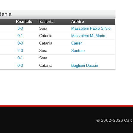
tania
Risultato
Trasferta
Arbitro
3-0
Sora
Mazzoleni Paolo Silvio
0-1
Catania
Mazzoleni M. Mario
0-0
Catania
Carrer
2-0
Sora
Santoro
0-1
Sora
0-0
Catania
Baglioni Duccio
© 2002–2026 CalcioC