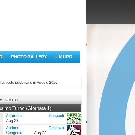
RI
PHOTO GALLERY
IL MURO
iù letti di Agosto 2026
 articolo pubblicato in Agosto 2026.
endario
simo Turno (Giornata 1)
Altamura
Monopoli
Altamura
-
Monopoli
Aug 23
Audace
Cosenza
Audace
-
Cosenza
Cerignola
Cerignola
Aug 23