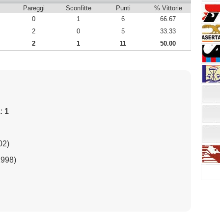
Pareggi
Sconfitte
Punti
% Vittorie
0
1
6
66.67
2
0
5
33.33
2
1
11
50.00
a:
1
02)
1998)