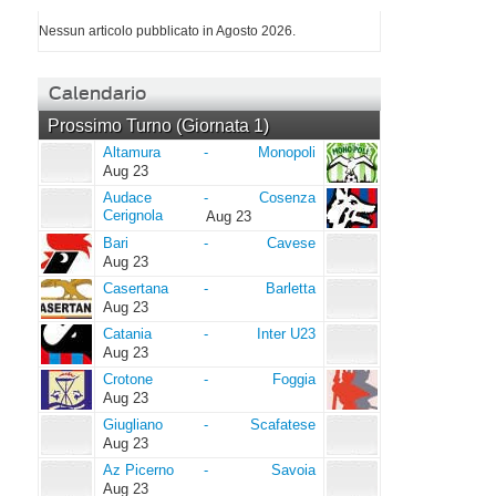
Nessun articolo pubblicato in Agosto 2026.
Calendario
Prossimo Turno (Giornata 1)
Altamura
Monopoli
Altamura
-
Monopoli
Aug 23
Audace
Cosenza
Audace
-
Cosenza
Cerignola
Cerignola
Aug 23
Bari
Cavese
Bari
-
Cavese
Aug 23
Casertana
Barletta
Casertana
-
Barletta
Aug 23
Catania
Inter
Catania
-
Inter U23
U23
Aug 23
Crotone
Foggia
Crotone
-
Foggia
Aug 23
Giugliano
Scafatese
Giugliano
-
Scafatese
Aug 23
Az
Savoia
Az Picerno
-
Savoia
Picerno
Aug 23