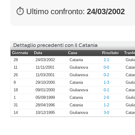
⏱ Ultimo confronto:
24/03/2002
Dettaglio precedenti con il Catania
Giornata
Data
Casa
Risultato
Trasfe
28
24/03/2002
Catania
2-1
Giuli
11
11/11/2001
Giulianova
0-0
Cata
26
11/03/2001
Giulianova
0-2
Cata
9
29/10/2000
Catania
1-3
Giuli
18
09/01/2000
Giulianova
0-1
Cata
1
05/09/1999
Catania
2-0
Giuli
31
28/04/1996
Catania
1-2
Giuli
14
10/12/1995
Giulianova
3-0
Cata
I più letti di Agosto 2026