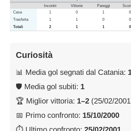
Incontri
Vittorie
Pareggi
Sconf
Casa
1
0
1
0
Trasferta
1
1
0
0
Totali
2
1
1
0
Curiosità
📊 Media gol segnati dal Catania:
🛡 Media gol subiti:
1
🏆 Miglior vittoria:
1–2
(25/02/2001
📅 Primo confronto:
15/10/2000
⏱ Ultimo confronto:
25/02/2001