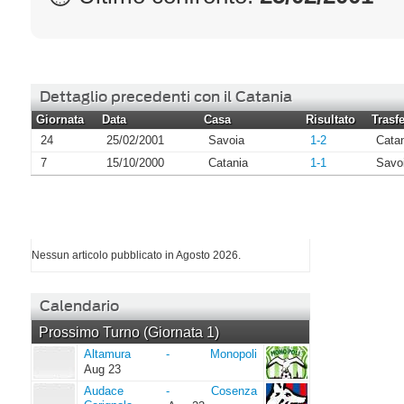
Dettaglio precedenti con il Catania
Giornata
Data
Casa
Risultato
Trasfe
24
25/02/2001
Savoia
1-2
Cata
7
15/10/2000
Catania
1-1
Savo
I più letti di Agosto 2026
Nessun articolo pubblicato in Agosto 2026.
Calendario
Prossimo Turno (Giornata 1)
Altamura
Monopoli
Altamura
-
Monopoli
Aug 23
Audace
Cosenza
Audace
-
Cosenza