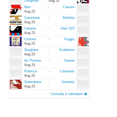
Cerignola
Cerignola
Aug 23
Bari
Cavese
Bari
-
Cavese
Aug 23
Casertana
Barletta
Casertana
-
Barletta
Aug 23
Catania
Inter
Catania
-
Inter U23
U23
Aug 23
Crotone
Foggia
Crotone
-
Foggia
Aug 23
Giugliano
Scafatese
Giugliano
-
Scafatese
Aug 23
Az
Savoia
Az Picerno
-
Savoia
Picerno
Aug 23
Potenza
Casarano
Potenza
-
Casarano
Aug 23
Salernitana
Sorrento
Salernitana
-
Sorrento
Aug 23
Consulta il calendario