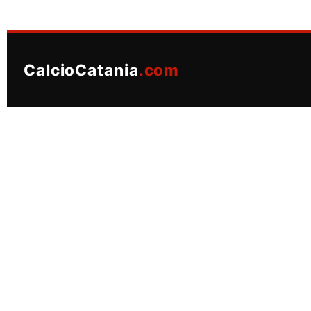
CalcioCatania
.com