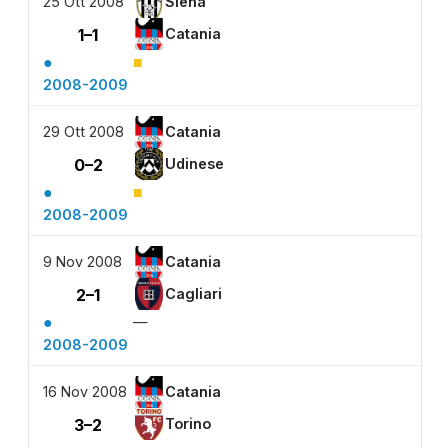
25 Ott 2008
Siena
1–1
Catania
●
■
2008-2009
29 Ott 2008
Catania
0–2
Udinese
●
■
2008-2009
9 Nov 2008
Catania
2–1
Cagliari
●
—
2008-2009
16 Nov 2008
Catania
3–2
Torino