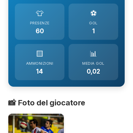
👕
⚽
PRESENZE
GOL
60
1
🟨
📊
AMMONIZIONI
MEDIA GOL
14
0,02
📸 Foto del giocatore