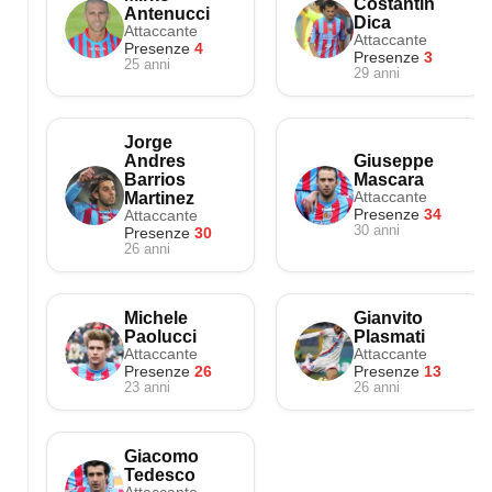
Costantin
Antenucci
Dica
Attaccante
Attaccante
Presenze
4
Presenze
3
25 anni
29 anni
Jorge
Andres
Giuseppe
Barrios
Mascara
Attaccante
Martinez
Attaccante
Presenze
34
30 anni
Presenze
30
26 anni
Michele
Gianvito
Paolucci
Plasmati
Attaccante
Attaccante
Presenze
26
Presenze
13
23 anni
26 anni
Giacomo
Tedesco
Attaccante