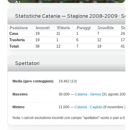
A)
Statistiche Catania — Stagione 2008-2009 · Ser
Posizione
Incontri
Vittorie
Pareggi
Sconfitte
Gol f
Casa
19
11
1
7
24
Trasferta
19
1
6
12
17
Totali
38
12
7
19
41
Spettatori
Media (gare conteggiate)
19.462 (13)
Massimo
30.000 —
Catania - Genoa
(31 agosto 2008)
Minimo
11.000 —
Catania - Cagliari
(9 novembre 200
Nota: i calcoli escludono incontri con campo “spettatori” vuoto o pari a 0.