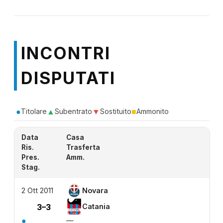
INCONTRI
DISPUTATI
●
▲
▼
■
Titolare
Subentrato
Sostituito
Ammonito
Data
Casa
Ris.
Trasferta
Pres.
Amm.
Stag.
2 Ott 2011
Novara
3–3
Catania
●
—