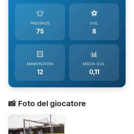
👕
⚽
PRESENZE
GOL
75
8
🟨
📊
AMMONIZIONI
MEDIA GOL
12
0,11
📸 Foto del giocatore