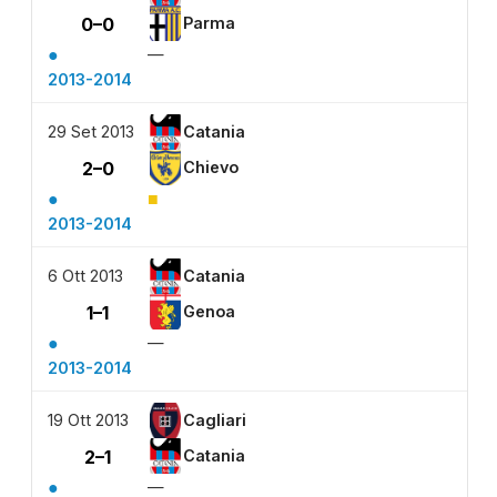
0–0
Parma
●
—
2013-2014
29 Set 2013
Catania
2–0
Chievo
●
■
2013-2014
6 Ott 2013
Catania
1–1
Genoa
●
—
2013-2014
19 Ott 2013
Cagliari
2–1
Catania
●
—