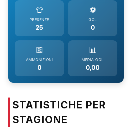
👕
⚽
PRESENZE
GOL
25
0
🟨
📊
AMMONIZIONI
MEDIA GOL
0
0,00
STATISTICHE PER
STAGIONE