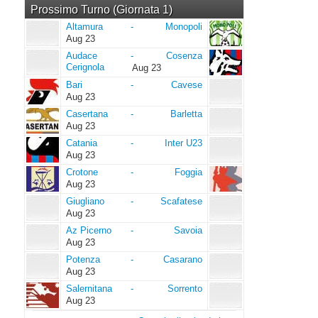
Prossimo Turno (Giornata 1)
Altamura
Monopoli
Altamura
-
Monopoli
Aug 23
Audace
Cosenza
Audace
-
Cosenza
Cerignola
Cerignola
Aug 23
Bari
Cavese
Bari
-
Cavese
Aug 23
Casertana
Barletta
Casertana
-
Barletta
Aug 23
Catania
Inter
Catania
-
Inter U23
U23
Aug 23
Crotone
Foggia
Crotone
-
Foggia
Aug 23
Giugliano
Scafatese
Giugliano
-
Scafatese
Aug 23
Az
Savoia
Az Picerno
-
Savoia
Picerno
Aug 23
Potenza
Casarano
Potenza
-
Casarano
Aug 23
Salernitana
Sorrento
Salernitana
-
Sorrento
Aug 23