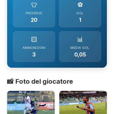
👕
⚽
PRESENZE
GOL
20
1
🟨
📊
AMMONIZIONI
MEDIA GOL
3
0,05
📸 Foto del giocatore