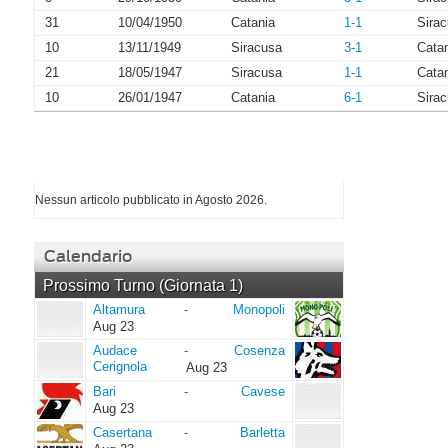
31
10/04/1950
Catania
1-1
Sira
10
13/11/1949
Siracusa
3-1
Cata
21
18/05/1947
Siracusa
1-1
Cata
10
26/01/1947
Catania
6-1
Sira
I più letti di Agosto 2026
Nessun articolo pubblicato in Agosto 2026.
Calendario
Prossimo Turno (Giornata 1)
Altamura
Monopoli
Altamura
-
Monopoli
Aug 23
Audace
Cosenza
Audace
-
Cosenza
Cerignola
Cerignola
Aug 23
Bari
Cavese
Bari
-
Cavese
Aug 23
Casertana
Barletta
Casertana
-
Barletta