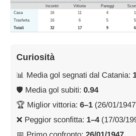
Incontri
Vittorie
Pareggi
Sconf
Casa
16
11
4
1
Trasferta
16
6
5
5
Totali
32
17
9
6
Curiosità
📊 Media gol segnati dal Catania:
🛡 Media gol subiti:
0.94
🏆 Miglior vittoria:
6–1
(26/01/1947
❌ Peggior sconfitta:
1–4
(17/03/19
📅 Primo confronto:
26/01/1947