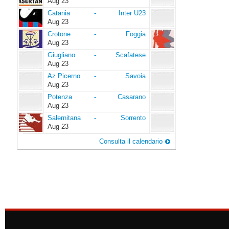
Aug 23
Catania
Inter
Catania
-
Inter U23
U23
Aug 23
Crotone
Foggia
Crotone
-
Foggia
Aug 23
Giugliano
Scafatese
Giugliano
-
Scafatese
Aug 23
Az
Savoia
Az Picerno
-
Savoia
Picerno
Aug 23
Potenza
Casarano
Potenza
-
Casarano
Aug 23
Salernitana
Sorrento
Salernitana
-
Sorrento
Aug 23
Consulta il calendario