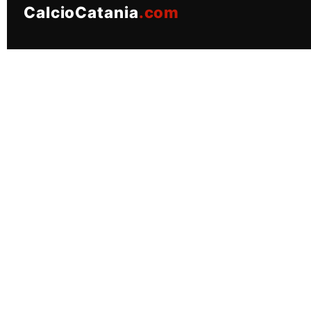
CalcioCatania
.com