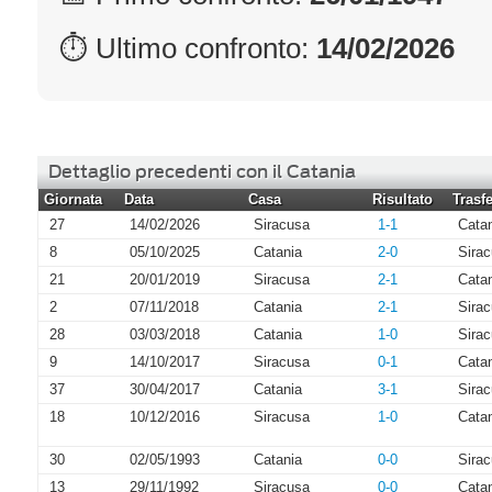
⏱ Ultimo confronto:
14/02/2026
Dettaglio precedenti con il Catania
Giornata
Data
Casa
Risultato
Trasfe
27
14/02/2026
Siracusa
1-1
Cata
8
05/10/2025
Catania
2-0
Sira
21
20/01/2019
Siracusa
2-1
Cata
2
07/11/2018
Catania
2-1
Sira
28
03/03/2018
Catania
1-0
Sira
9
14/10/2017
Siracusa
0-1
Cata
37
30/04/2017
Catania
3-1
Sira
18
10/12/2016
Siracusa
1-0
Cata
30
02/05/1993
Catania
0-0
Sira
13
29/11/1992
Siracusa
0-0
Cata