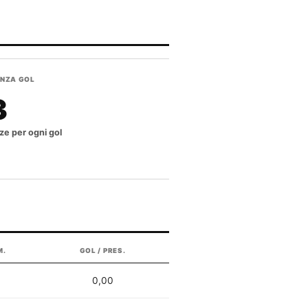
NZA GOL
3
ze per ogni gol
M.
GOL / PRES.
0,00