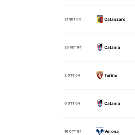
Catanzaro
21 SET 04
Catania
25 SET 04
Torino
2 OTT 04
Catania
6 OTT 04
Verona
16 OTT 04