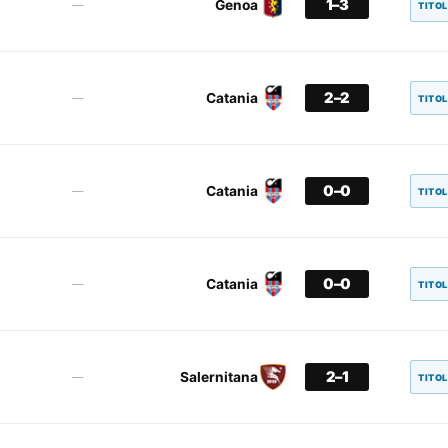
1–3
Genoa
—
TITO
2–2
Catania
—
TITO
0–0
Catania
—
TITO
0–0
Catania
—
TITO
2–1
Salernitana
—
TITO