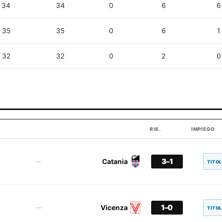
34
34
0
6
6
35
35
0
6
1
32
32
0
2
0
RIS.
IMPIEGO
3–1
Catania
—
TITO
1–0
Vicenza
—
TITO