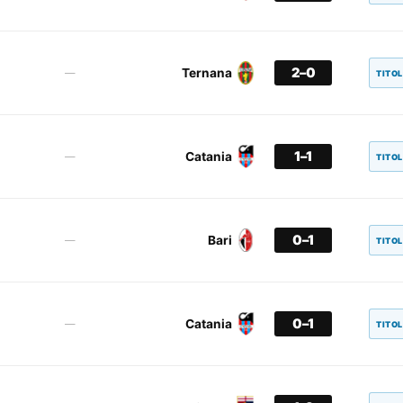
2–0
Ternana
—
TITO
1–1
Catania
—
TITO
0–1
Bari
—
TITO
0–1
Catania
—
TITO