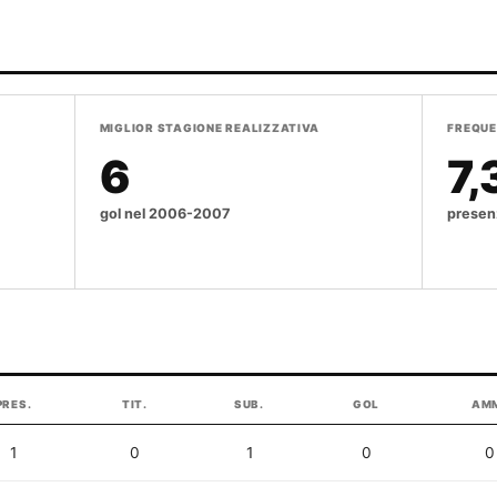
MIGLIOR STAGIONE REALIZZATIVA
FREQUE
6
7,
gol nel
2006-2007
presen
PRES.
TIT.
SUB.
GOL
AM
1
0
1
0
0