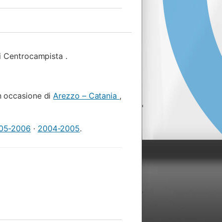
di Centrocampista .
n occasione di
Arezzo – Catania
,
05-2006
·
2004-2005
.