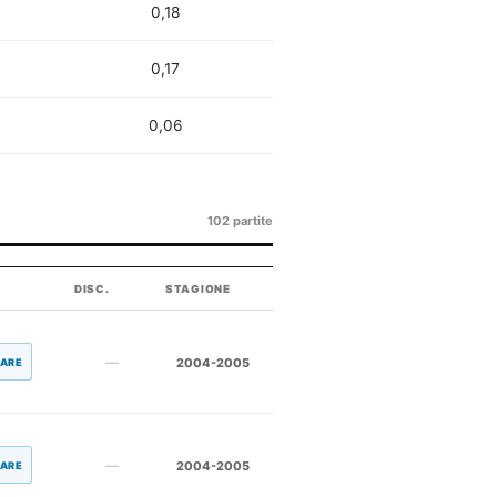
0,18
0,17
0,06
102 partite
DISC.
STAGIONE
—
2004-2005
LARE
—
2004-2005
LARE