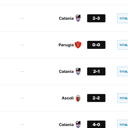
2–3
Catania
—
TITO
0–0
Perugia
—
TITO
2–1
Catania
—
TITO
2–2
Ascoli
—
TITO
4–0
Catania
—
TITO