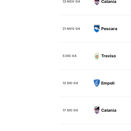
Catania
13 NOV 04
Pescara
21 NOV 04
Treviso
5 DIC 04
Empoli
12 DIC 04
Catania
17 DIC 04