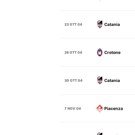
Catania
23 OTT 04
Crotone
26 OTT 04
Catania
30 OTT 04
Piacenza
7 NOV 04