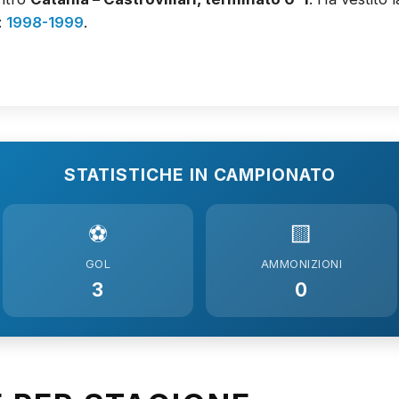
:
1998-1999
.
STATISTICHE IN CAMPIONATO
⚽
🟨
GOL
AMMONIZIONI
3
0