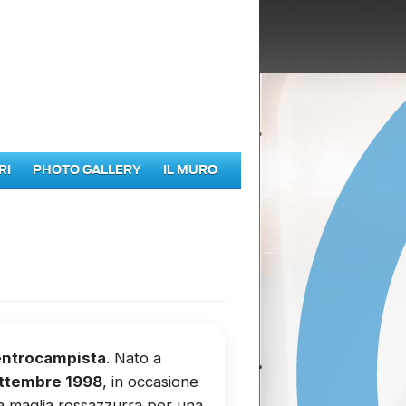
RI
PHOTO GALLERY
IL MURO
ntrocampista
. Nato a
settembre 1998
, in occasione
la maglia rossazzurra per una