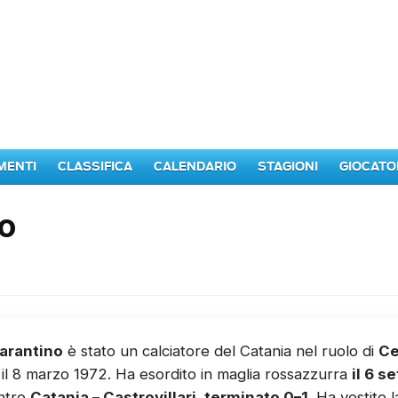
MENTI
CLASSIFICA
CALENDARIO
STAGIONI
GIOCATO
no
Tarantino
è stato un calciatore del Catania nel ruolo di
Ce
il 8 marzo 1972. Ha esordito in maglia rossazzurra
il 6 
ontro
Catania – Castrovillari, terminato 0–1
. Ha vestito 