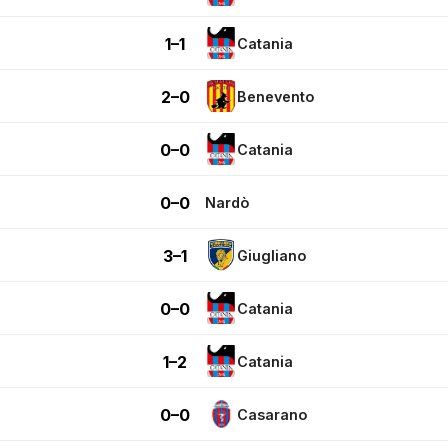
1–1
Catania
2–0
Benevento
0–0
Catania
0–0
Nardò
3–1
Giugliano
0–0
Catania
1–2
Catania
0–0
Casarano