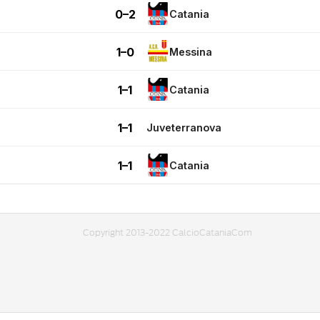
0–2
Catania
1–0
Messina
1–1
Catania
1–1
Juveterranova
1–1
Catania
Copyright 2013-2022 CalcioCataniaCom