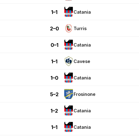
1–1
Catania
2–0
Turris
0–1
Catania
1–1
Cavese
1–0
Catania
5–2
Frosinone
1–2
Catania
1–1
Catania