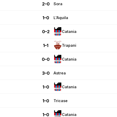
2–0
Sora
1–0
L'Aquila
0–2
Catania
1–1
Trapani
0–0
Catania
3–0
Astrea
1–0
Catania
1–0
Tricase
1–0
Catania