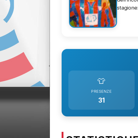
stagione
👕
PRESENZE
31