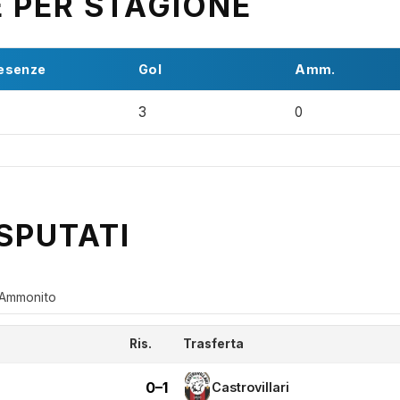
E PER STAGIONE
esenze
Gol
Amm.
3
0
SPUTATI
Ammonito
Ris.
Trasferta
0–1
Castrovillari