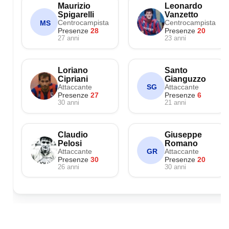
Maurizio
Leonardo
Spigarelli
Vanzetto
Centrocampista
Centrocampista
MS
Presenze
28
Presenze
20
27 anni
23 anni
Loriano
Santo
Cipriani
Gianguzzo
Attaccante
Attaccante
SG
Presenze
27
Presenze
6
30 anni
21 anni
Claudio
Giuseppe
Pelosi
Romano
Attaccante
Attaccante
GR
Presenze
30
Presenze
20
26 anni
30 anni