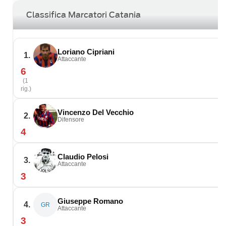
Classifica Marcatori Catania
Loriano Cipriani
1.
Attaccante
6
(1
rig.)
Vincenzo Del Vecchio
2.
Difensore
4
Claudio Pelosi
3.
Attaccante
3
Giuseppe Romano
4.
GR
Attaccante
3