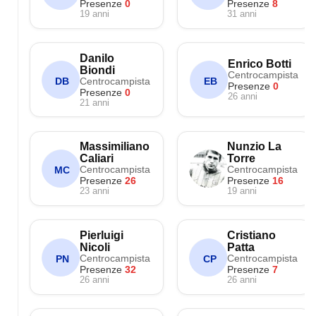
Presenze
0
Presenze
8
19 anni
31 anni
Danilo
Enrico Botti
Biondi
Centrocampista
Centrocampista
DB
EB
Presenze
0
Presenze
0
26 anni
21 anni
Massimiliano
Nunzio La
Caliari
Torre
Centrocampista
Centrocampista
MC
Presenze
26
Presenze
16
23 anni
19 anni
Pierluigi
Cristiano
Nicoli
Patta
Centrocampista
Centrocampista
PN
CP
Presenze
32
Presenze
7
26 anni
26 anni