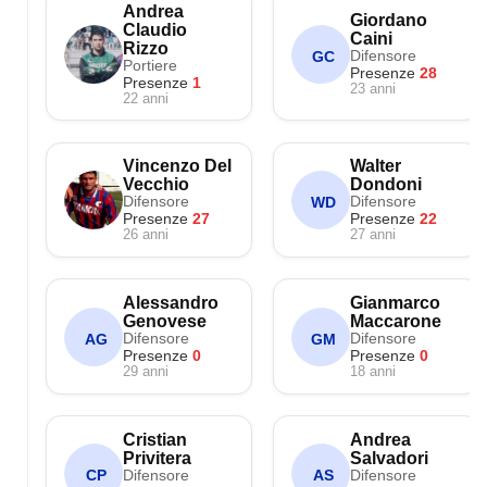
Andrea
Giordano
Claudio
Caini
Rizzo
Difensore
GC
Portiere
Presenze
28
Presenze
1
23 anni
22 anni
Vincenzo Del
Walter
Vecchio
Dondoni
Difensore
Difensore
WD
Presenze
27
Presenze
22
26 anni
27 anni
Alessandro
Gianmarco
Genovese
Maccarone
Difensore
Difensore
AG
GM
Presenze
0
Presenze
0
29 anni
18 anni
Cristian
Andrea
Privitera
Salvadori
Difensore
Difensore
CP
AS