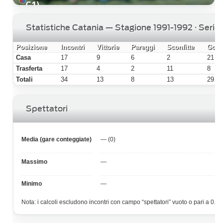
C1)
Statistiche Catania — Stagione 1991-1992 · Serie 
Posizione
Incontri
Vittorie
Pareggi
Sconfitte
Gol f
Casa
17
9
6
2
21
Trasferta
17
4
2
11
8
Totali
34
13
8
13
29
Spettatori
Media (gare conteggiate)
— (0)
Massimo
—
Minimo
—
Nota: i calcoli escludono incontri con campo “spettatori” vuoto o pari a 0.