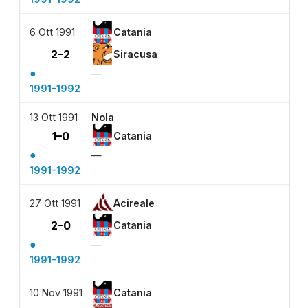
6 Ott 1991
Catania
2–2
Siracusa
●
—
1991-1992
13 Ott 1991
Nola
1–0
Catania
●
—
1991-1992
27 Ott 1991
Acireale
2–0
Catania
●
—
1991-1992
10 Nov 1991
Catania