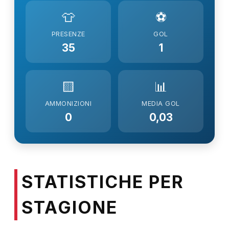
👕
⚽
PRESENZE
GOL
35
1
🟨
📊
AMMONIZIONI
MEDIA GOL
0
0,03
STATISTICHE PER
STAGIONE