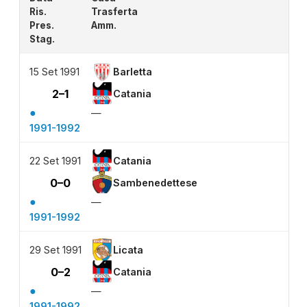
Ris.
Trasferta
Pres.
Amm.
Stag.
15 Set 1991
Barletta
2–1
Catania
●
—
1991-1992
22 Set 1991
Catania
0–0
Sambenedettese
●
—
1991-1992
29 Set 1991
Licata
0–2
Catania
●
—
1991-1992