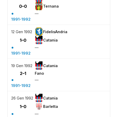
0–0
Ternana
●
—
1991-1992
12 Gen 1992
FidelisAndria
1–0
Catania
●
—
1991-1992
19 Gen 1992
Catania
2–1
Fano
●
—
1991-1992
26 Gen 1992
Catania
1–0
Barletta
●
—