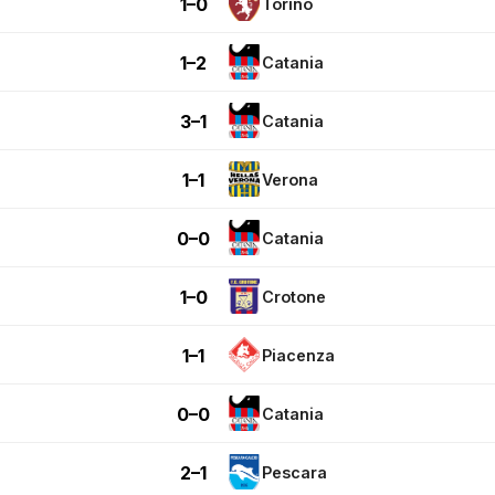
1–0
Torino
1–2
Catania
3–1
Catania
1–1
Verona
0–0
Catania
1–0
Crotone
1–1
Piacenza
0–0
Catania
2–1
Pescara