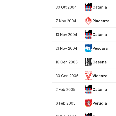
30 Ott 2004
Catania
7 Nov 2004
Piacenza
13 Nov 2004
Catania
21 Nov 2004
Pescara
16 Gen 2005
Cesena
30 Gen 2005
Vicenza
2 Feb 2005
Catania
6 Feb 2005
Perugia