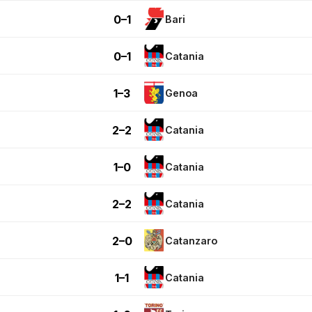
0–1
Bari
0–1
Catania
1–3
Genoa
2–2
Catania
1–0
Catania
2–2
Catania
2–0
Catanzaro
1–1
Catania