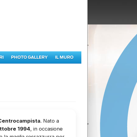
RI
PHOTO GALLERY
IL MURO
Centrocampista
. Nato a
 ottobre 1994
, in occasione
to la maglia rossazzurra per