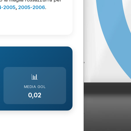
4-2005
,
2005-2006
.
📊
MEDIA GOL
0,02