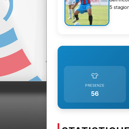
5 stagion
👕
PRESENZE
56