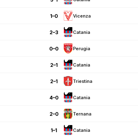
1–0
Vicenza
2–3
Catania
0–0
Perugia
2–1
Catania
2–1
Triestina
4–0
Catania
2–0
Ternana
1–1
Catania