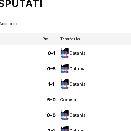
SPUTATI
Ammonito
Ris.
Trasferta
0–1
Catania
0–5
Catania
1–1
Catania
5–0
Comiso
0–0
Catania
3–1
Catania