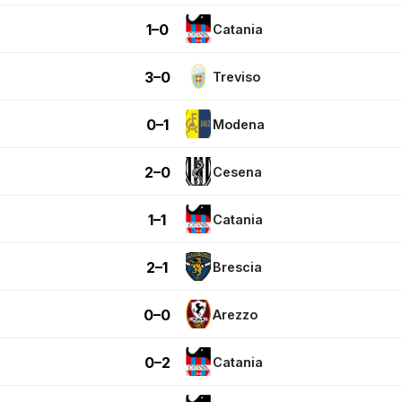
1–0
Catania
3–0
Treviso
0–1
Modena
2–0
Cesena
1–1
Catania
2–1
Brescia
0–0
Arezzo
0–2
Catania