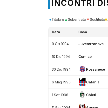
INCONTRI DI
●
▲
▼
■
Titolare
Subentrato
Sostituito
Data
Casa
9 Ott 1994
Juveterranova
10 Dic 1994
Comiso
30 Dic 1994
Rossanese
6 Mag 1995
Catania
1 Set 1996
Chieti
11 Set 2004
Arezzo