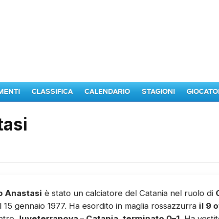
MENTI
CLASSIFICA
CALENDARIO
STAGIONI
GIOCATO
tasi
o Anastasi
è stato un calciatore del Catania nel ruolo di
il 15 gennaio 1977. Ha esordito in maglia rossazzurra
il 9
ontro
Juveterranova – Catania, terminato 0–1
. Ha vesti