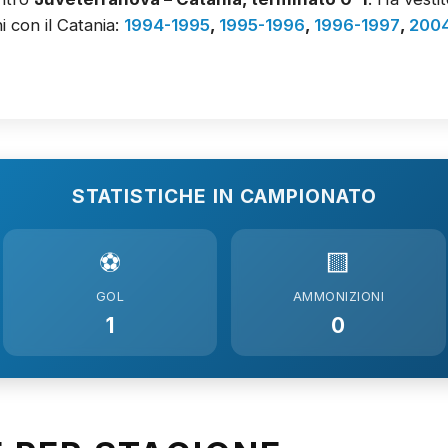
i con il Catania:
1994-1995
,
1995-1996
,
1996-1997
,
200
STATISTICHE IN CAMPIONATO
⚽
🟨
GOL
AMMONIZIONI
1
0