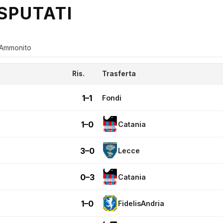
SPUTATI
Ammonito
Ris.
Trasferta
1–1
Fondi
1–0
Catania
3–0
Lecce
0–3
Catania
1–0
FidelisAndria