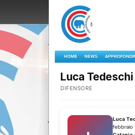
HOME
NEWS
APPROFONDI
Luca Tedeschi
DIFENSORE
Luca Te
febbraio 
Catania 