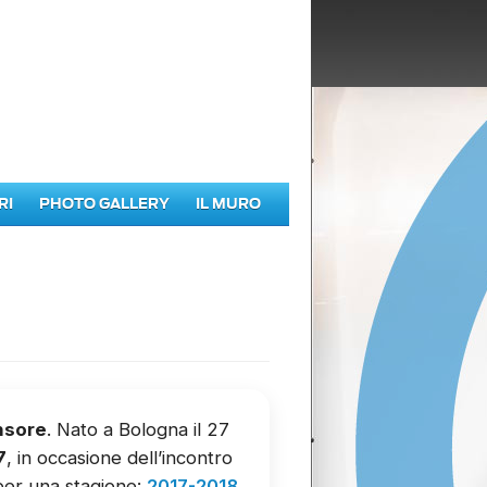
RI
PHOTO GALLERY
IL MURO
nsore
. Nato a Bologna il 27
7
, in occasione dell’incontro
 per una stagione:
2017-2018
.