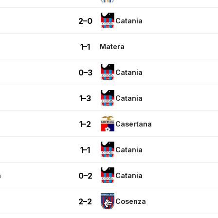
2–0
Catania
1–1
Matera
0–3
Catania
1–3
Catania
1–2
Casertana
1–1
Catania
0–2
a
Catania
2–2
Cosenza