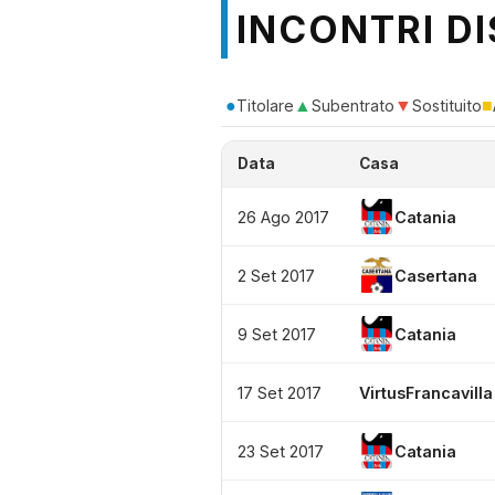
INCONTRI DI
●
▲
▼
■
Titolare
Subentrato
Sostituito
Data
Casa
26 Ago 2017
Catania
2 Set 2017
Casertana
9 Set 2017
Catania
17 Set 2017
VirtusFrancavilla
23 Set 2017
Catania