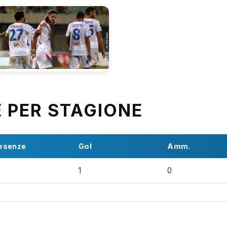
E PER STAGIONE
esenze
Gol
Amm.
1
0