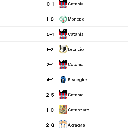
0–1
Catania
1–0
Monopoli
0–1
Catania
1–2
Leonzio
2–1
Catania
4–1
Bisceglie
2–5
Catania
1–0
Catanzaro
2–0
Akragas