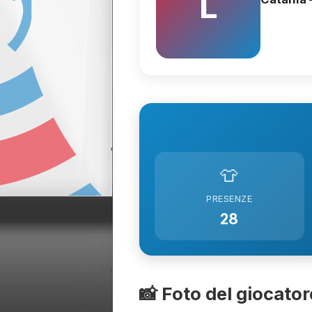
L
👕
PRESENZE
28
📸 Foto del giocator