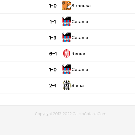
1–0
Siracusa
1–1
Catania
1–3
Catania
6–1
Rende
1–0
Catania
2–1
Siena
Copyright 2013-2022 CalcioCataniaCom