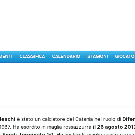
MENTI
CLASSIFICA
CALENDARIO
STAGIONI
GIOCATO
deschi
è stato un calciatore del Catania nel ruolo di
Dife
1987. Ha esordito in maglia rossazzurra
il 26 agosto 201
– Fondi, terminato 1–1
. Ha vestito la maglia rossazzurra