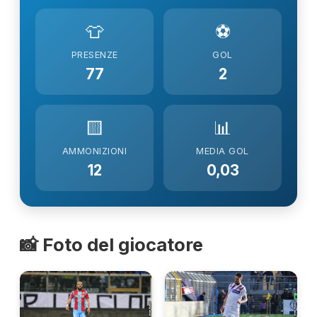
👕
⚽
PRESENZE
GOL
77
2
🟨
📊
AMMONIZIONI
MEDIA GOL
12
0,03
📸 Foto del giocatore