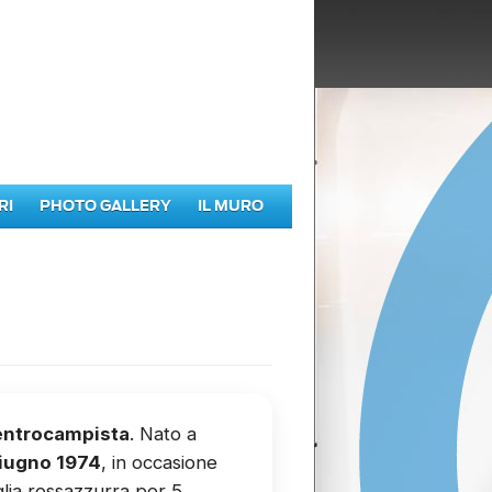
RI
PHOTO GALLERY
IL MURO
ntrocampista
. Nato a
giugno 1974
, in occasione
glia rossazzurra per 5