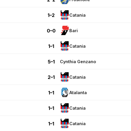
1–2
Catania
0–0
Bari
1–1
Catania
5–1
Cynthia Genzano
2–1
Catania
1–1
Atalanta
1–1
Catania
1–1
Catania