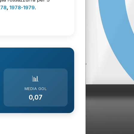
978
,
1978-1979
.
📊
MEDIA GOL
0,07