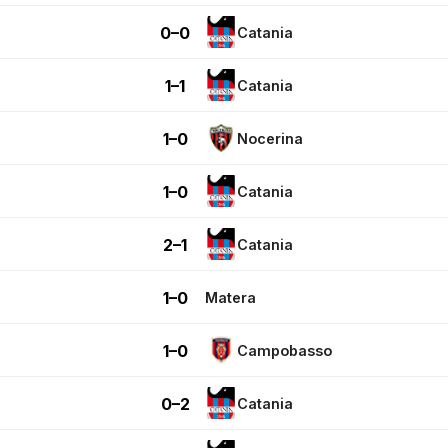
0–0
Catania
1–1
Catania
1–0
Nocerina
1–0
Catania
2–1
Catania
1–0
Matera
1–0
Campobasso
0–2
Catania