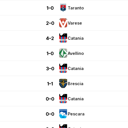
1–0
Taranto
2–0
Varese
4–2
Catania
1–0
Avellino
3–0
Catania
1–1
Brescia
0–0
Catania
0–0
Pescara