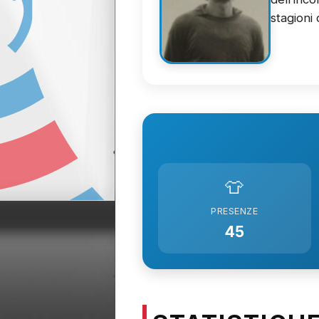
stagioni 
👕
PRESENZE
45