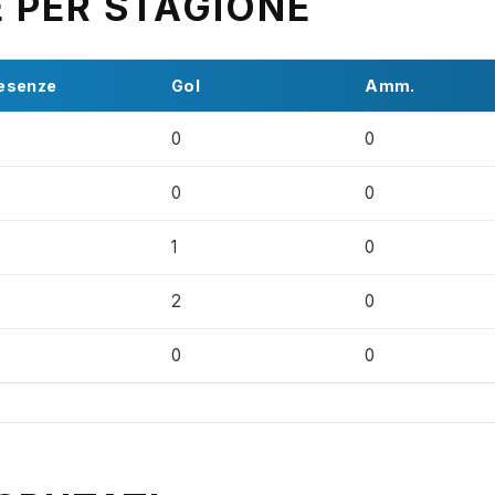
E PER STAGIONE
esenze
Gol
Amm.
0
0
0
0
1
0
2
0
0
0