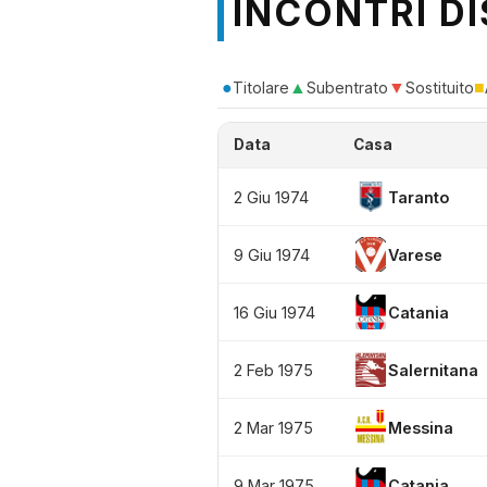
INCONTRI DI
●
▲
▼
■
Titolare
Subentrato
Sostituito
Data
Casa
2 Giu 1974
Taranto
9 Giu 1974
Varese
16 Giu 1974
Catania
2 Feb 1975
Salernitana
2 Mar 1975
Messina
9 Mar 1975
Catania