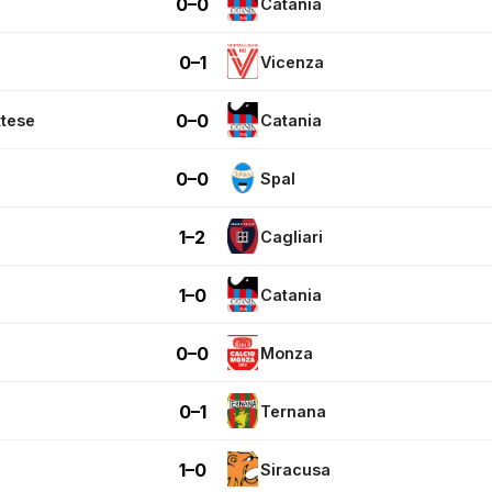
0–0
Catania
0–1
Vicenza
0–0
tese
Catania
0–0
Spal
1–2
Cagliari
1–0
Catania
0–0
Monza
0–1
Ternana
1–0
Siracusa