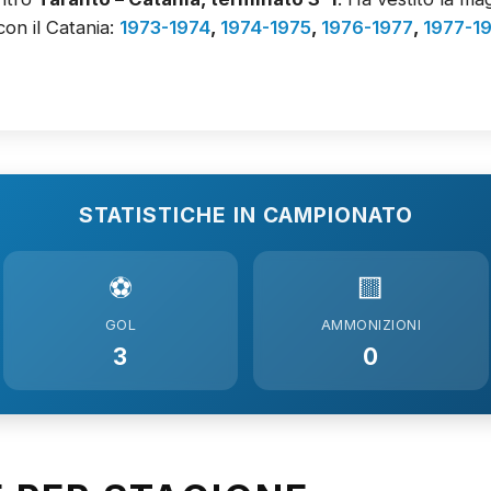
con il Catania:
1973-1974
,
1974-1975
,
1976-1977
,
1977-1
STATISTICHE IN CAMPIONATO
⚽
🟨
GOL
AMMONIZIONI
3
0