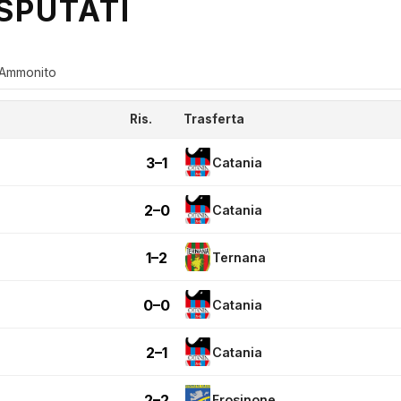
SPUTATI
Ammonito
Ris.
Trasferta
3–1
Catania
2–0
Catania
1–2
Ternana
0–0
Catania
2–1
Catania
2–2
Frosinone