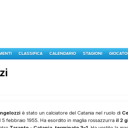
MENTI
CLASSIFICA
CALENDARIO
STAGIONI
GIOCATO
zi
ngelozzi
è stato un calciatore del Catania nel ruolo di
Ce
il 5 febbraio 1955. Ha esordito in maglia rossazzurra
il 2 
ontro
Taranto – Catania, terminato 3–1
. Ha vestito la ma