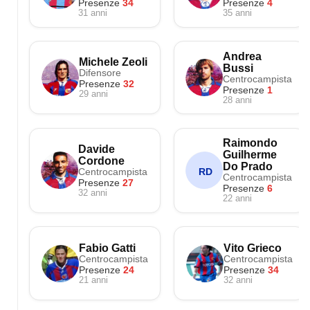
Presenze
34
Presenze
4
31 anni
35 anni
Andrea
Michele Zeoli
Bussi
Difensore
Centrocampista
Presenze
32
Presenze
1
29 anni
28 anni
Raimondo
Davide
Guilherme
Cordone
Do Prado
Centrocampista
RD
Centrocampista
Presenze
27
Presenze
6
32 anni
22 anni
Fabio Gatti
Vito Grieco
Centrocampista
Centrocampista
Presenze
24
Presenze
34
21 anni
32 anni