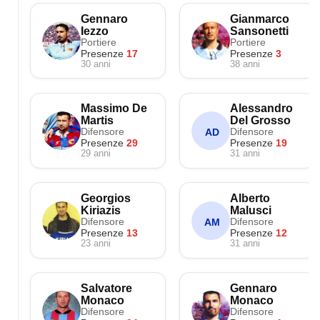
Gennaro
Gianmarco
Iezzo
Sansonetti
Portiere
Portiere
Presenze
17
Presenze
3
30 anni
38 anni
Massimo De
Alessandro
Martis
Del Grosso
Difensore
Difensore
AD
Presenze
29
Presenze
19
29 anni
31 anni
Georgios
Alberto
Kiriazis
Malusci
Difensore
Difensore
AM
Presenze
13
Presenze
12
23 anni
31 anni
Salvatore
Gennaro
Monaco
Monaco
Difensore
Difensore