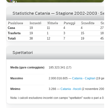
B)
Statistiche Catania — Stagione 2002-2003 · Seri
Posizione
Incontri
Vittorie
Pareggi
Sconfitte
Gol f
Casa
19
11
4
4
27
Trasferta
19
1
3
15
18
Totali
38
12
7
19
45
Spettatori
Media (gare conteggiate)
185.323.341 (17)
Massimo
2.000.016.605 —
Catania - Cagliari
(19 genn
Minimo
3.266 —
Catania - Ascoli
(2 novembre 2002)
Nota: i calcoli escludono incontri con campo “spettatori” vuoto o pari a 0.