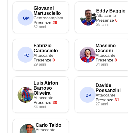
Giovanni
Eddy Baggio
Martusciello
Attaccante
Centrocampista
GM
Presenze
0
Presenze
29
29 anni
32 anni
Fabrizio
Massimo
Caracciolo
Cicconi
Attaccante
Attaccante
FC
Presenze
0
Presenze
8
29 anni
34 anni
Luis Airton
Davide
Barroso
Possanzini
Oliveira
Attaccante
DP
Attaccante
Presenze
31
Presenze
30
27 anni
34 anni
Carlo Taldo
Attaccante