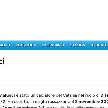
MENTI
CLASSIFICA
CALENDARIO
STAGIONI
GIOCATO
ci
Malusci
è stato un calciatore del Catania nel ruolo di
Dif
72. Ha esordito in maglia rossazzurra
il 2 novembre 20
– Ascoli, terminato 1–1
. Ha vestito la maglia rossazzurr