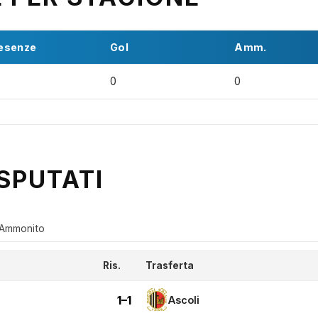
esenze
Gol
Amm.
0
0
SPUTATI
Ammonito
Ris.
Trasferta
1–1
Ascoli