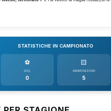
STATISTICHE IN CAMPIONATO
⚽
🟨
GOL
AMMONIZIONI
0
5
E PER STAGIONE