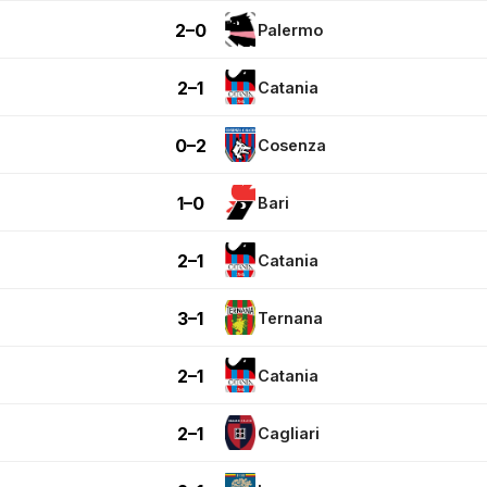
2–0
Palermo
2–1
Catania
0–2
Cosenza
1–0
Bari
2–1
Catania
3–1
Ternana
2–1
Catania
2–1
Cagliari