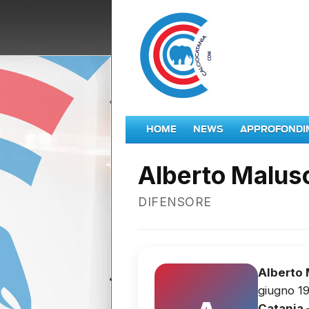
HOME
NEWS
APPROFONDI
Alberto Malus
DIFENSORE
Alberto 
giugno 19
Catania 