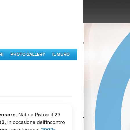
RI
PHOTO GALLERY
IL MURO
ensore
. Nato a Pistoia il 23
02
, in occasione dell’incontro
a per una stagione:
2002-