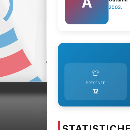
A
2003
.
👕
PRESENZE
12
STATISTICH