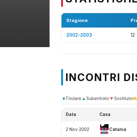
Stagione
Pr
2002-2003
12
INCONTRI DI
●
▲
▼
■
Titolare
Subentrato
Sostituito
Data
Casa
2 Nov 2002
Catania