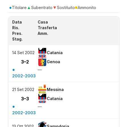
●
▲
▼
■
Titolare
Subentrato
Sostituito
Ammonito
Data
Casa
Ris.
Trasferta
Pres.
Amm.
Stag.
14 Set 2002
Catania
3–2
Genoa
●
—
2002-2003
21 Set 2002
Messina
3–3
Catania
●
—
2002-2003
13 Ott 2002
Sampdoria