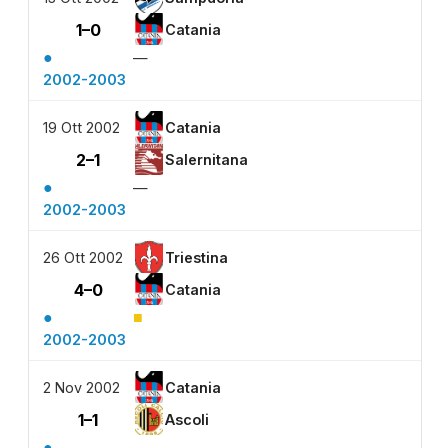
1–0
Catania
●
—
2002-2003
19 Ott 2002
Catania
2–1
Salernitana
●
—
2002-2003
26 Ott 2002
Triestina
4–0
Catania
●
■
2002-2003
2 Nov 2002
Catania
1–1
Ascoli
●
—