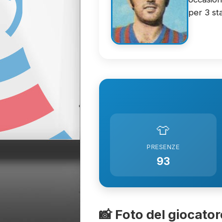
per 3 sta
👕
PRESENZE
93
📸 Foto del giocator