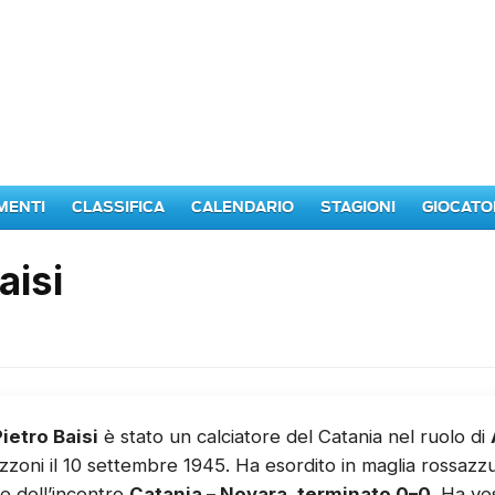
MENTI
CLASSIFICA
CALENDARIO
STAGIONI
GIOCATO
aisi
ietro Baisi
è stato un calciatore del Catania nel ruolo di
zoni il 10 settembre 1945. Ha esordito in maglia rossazz
e dell’incontro
Catania – Novara, terminato 0–0
. Ha ve