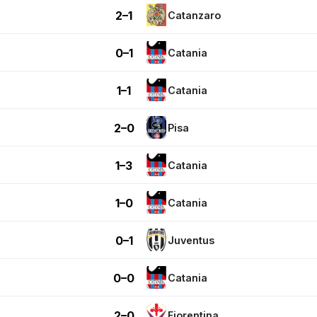
2–1
Catanzaro
0–1
Catania
1–1
Catania
2–0
Pisa
1–3
Catania
1–0
Catania
0–1
Juventus
0–0
Catania
2–0
Fiorentina