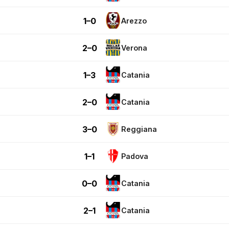
1–0
Arezzo
2–0
Verona
1–3
Catania
2–0
Catania
3–0
Reggiana
1–1
Padova
0–0
Catania
2–1
Catania