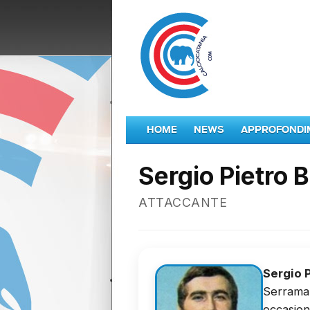
HOME
NEWS
APPROFONDI
Sergio Pietro B
ATTACCANTE
Sergio P
Serramaz
occasion