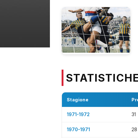
STATISTICH
Stagione
Pr
1971-1972
31
1970-1971
28