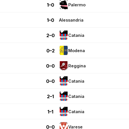
1–0
Palermo
1–0
Alessandria
2–0
Catania
0–2
Modena
0–0
Reggina
0–0
Catania
2–1
Catania
1–1
Catania
0–0
Varese