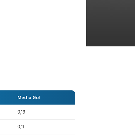
Media Gol
0,19
0,11