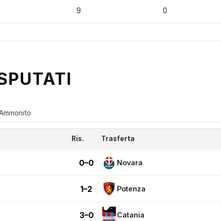
9
0
SPUTATI
Ammonito
Ris.
Trasferta
0–0
Novara
1–2
Potenza
3–0
Catania