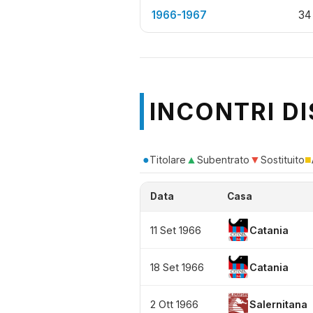
1966-1967
34
INCONTRI DI
●
▲
▼
■
Titolare
Subentrato
Sostituito
Data
Casa
11 Set 1966
Catania
18 Set 1966
Catania
2 Ott 1966
Salernitana