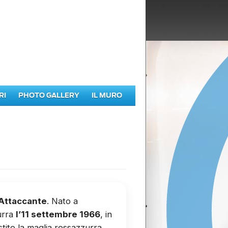
RI
PHOTO GALLERY
IL MURO
Attaccante
. Nato a
urra
l’11 settembre 1966
, in
stito la maglia rossazzurra