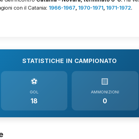
gioni con il Catania:
1966-1967
,
1970-1971
,
1971-1972
.
STATISTICHE IN CAMPIONATO
⚽
🟨
GOL
AMMONIZIONI
18
0
e