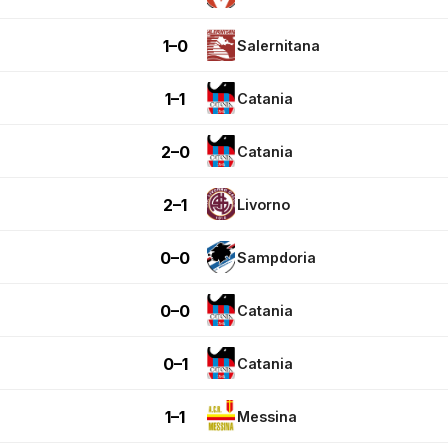
1–0
Salernitana
1–1
Catania
2–0
Catania
2–1
Livorno
0–0
Sampdoria
0–0
Catania
0–1
Catania
1–1
Messina