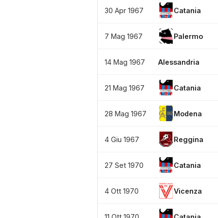
30 Apr 1967
Catania
7 Mag 1967
Palermo
14 Mag 1967
Alessandria
21 Mag 1967
Catania
28 Mag 1967
Modena
4 Giu 1967
Reggina
27 Set 1970
Catania
4 Ott 1970
Vicenza
11 Ott 1970
Catania