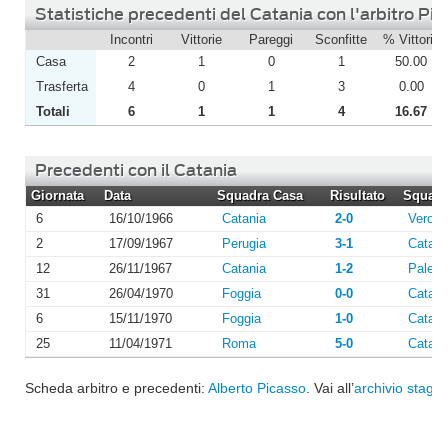
Statistiche precedenti del Catania con l'arbitro Pi
Incontri
Vittorie
Pareggi
Sconfitte
% Vittorie
Casa
2
1
0
1
50.00
Trasferta
4
0
1
3
0.00
Totali
6
1
1
4
16.67
Precedenti con il Catania
Giornata
Data
Squadra Casa
Risultato
Squadra
6
16/10/1966
Catania
2-0
Verona
2
17/09/1967
Perugia
3-1
Catani
12
26/11/1967
Catania
1-2
Paler
31
26/04/1970
Foggia
0-0
Catani
6
15/11/1970
Foggia
1-0
Catani
25
11/04/1971
Roma
5-0
Catani
Scheda arbitro e precedenti:
Alberto Picasso
. Vai all’
archivio stagio