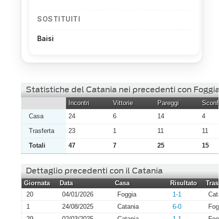
SOSTITUITI
Baisi
Statistiche del Catania nei precedenti con Foggi
Incontri
Vittorie
Pareggi
Sconfi
Casa
24
6
14
4
Trasferta
23
1
11
11
Totali
47
7
25
15
Dettaglio precedenti con il Catania
Giornata
Data
Casa
Risultato
Tras
20
04/01/2026
Foggia
1-1
Cat
1
24/08/2025
Catania
6-0
Fog
29
02/03/2025
Catania
1-1
Fog