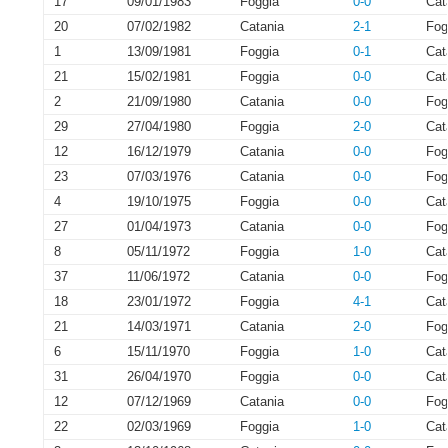
17
09/01/1983
Foggia
0-0
Cat
20
07/02/1982
Catania
2-1
Fog
1
13/09/1981
Foggia
0-1
Cat
21
15/02/1981
Foggia
0-0
Cat
2
21/09/1980
Catania
0-0
Fog
29
27/04/1980
Foggia
2-0
Cat
12
16/12/1979
Catania
0-0
Fog
23
07/03/1976
Catania
0-0
Fog
4
19/10/1975
Foggia
0-0
Cat
27
01/04/1973
Catania
0-0
Fog
8
05/11/1972
Foggia
1-0
Cat
37
11/06/1972
Catania
0-0
Fog
18
23/01/1972
Foggia
4-1
Cat
21
14/03/1971
Catania
2-0
Fog
6
15/11/1970
Foggia
1-0
Cat
31
26/04/1970
Foggia
0-0
Cat
12
07/12/1969
Catania
0-0
Fog
22
02/03/1969
Foggia
1-0
Cat