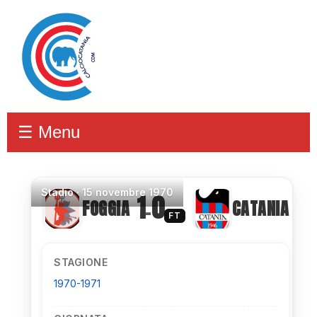
☰ Menu
Stadio
·
15 novembre 1970
1
0
FOGGIA
CATANIA
–
FT
STAGIONE
1970-1971