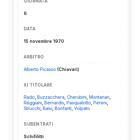
GIORNATA
6
DATA
15 novembre 1970
ARBITRO
Alberto Picasso
(Chiavari)
XI TITOLARE
Rado
,
Buzzacchera
,
Cherubini
,
Montanari
,
Reggiani
,
Bernardis
,
Pasqualotto
,
Pereni
,
Strucchi
,
Baisi
,
Bonfanti
,
Volpato
SUBENTRATI
Schifilitti