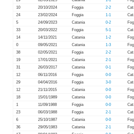
10
20/10/2024
Foggia
2-2
Cat
24
23/02/2024
Foggia
1-1
Cat
5
24/09/2023
Catania
0-2
Fog
33
20/03/2022
Foggia
5-1
Cat
14
14/11/2021
Catania
1-2
Fog
0
09/05/2021
Catania
1-3
Fog
38
02/05/2021
Foggia
2-2
Cat
19
17/01/2021
Catania
2-1
Fog
31
26/03/2017
Catania
0-1
Fog
12
06/11/2016
Foggia
0-0
Cat
29
04/04/2016
Foggia
3-0
Cat
12
21/11/2015
Catania
0-0
Fog
18
15/01/1989
Catania
0-0
Fog
1
11/09/1988
Foggia
0-0
Cat
23
06/03/1988
Foggia
2-1
Cat
6
25/10/1987
Catania
0-0
Fog
36
29/05/1983
Catania
2-1
Fog