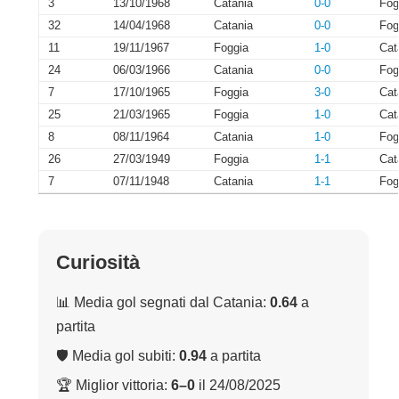
3
13/10/1968
Catania
0-0
Fog
32
14/04/1968
Catania
0-0
Fog
11
19/11/1967
Foggia
1-0
Cat
24
06/03/1966
Catania
0-0
Fog
7
17/10/1965
Foggia
3-0
Cat
25
21/03/1965
Foggia
1-0
Cat
8
08/11/1964
Catania
1-0
Fog
26
27/03/1949
Foggia
1-1
Cat
7
07/11/1948
Catania
1-1
Fog
Curiosità
📊 Media gol segnati dal Catania:
0.64
a
partita
🛡 Media gol subiti:
0.94
a partita
🏆 Miglior vittoria:
6–0
il 24/08/2025