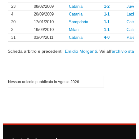
23
08/02/2009
Catania
1-2
Juvent
4
20/09/2009
Catania
1-1
Lazio
20
17/01/2010
Sampdoria
1-1
Catani
3
19/09/2010
Milan
1-1
Catani
31
03/04/2011
Catania
4-0
Paler
Scheda arbitro e precedenti:
Emidio Morganti
. Vai all’
archivio stagi
I più letti di Agosto 2026
Nessun articolo pubblicato in Agosto 2026.