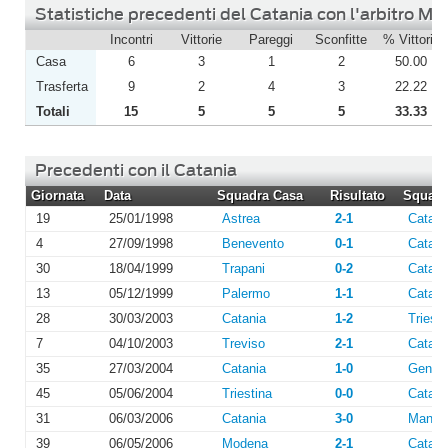
Statistiche precedenti del Catania con l'arbitro Mo
Incontri
Vittorie
Pareggi
Sconfitte
% Vittorie
Casa
6
3
1
2
50.00
Trasferta
9
2
4
3
22.22
Totali
15
5
5
5
33.33
Precedenti con il Catania
Giornata
Data
Squadra Casa
Risultato
Squadra
19
25/01/1998
Astrea
2-1
Catani
4
27/09/1998
Benevento
0-1
Catani
30
18/04/1999
Trapani
0-2
Catani
13
05/12/1999
Palermo
1-1
Catani
28
30/03/2003
Catania
1-2
Triesti
7
04/10/2003
Treviso
2-1
Catani
35
27/03/2004
Catania
1-0
Genoa
45
05/06/2004
Triestina
0-0
Catani
31
06/03/2006
Catania
3-0
Manto
39
06/05/2006
Modena
2-1
Catani