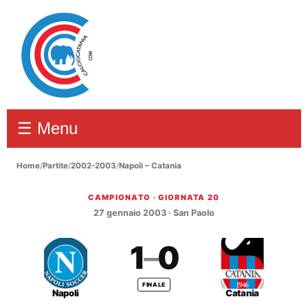
☰ Menu
Home
/
Partite
/
2002-2003
/
Napoli – Catania
CAMPIONATO · GIORNATA 20
Napoli – Catania 1–0
27 gennaio 2003 · San Paolo
1
–
0
FINALE
Napoli
Catania