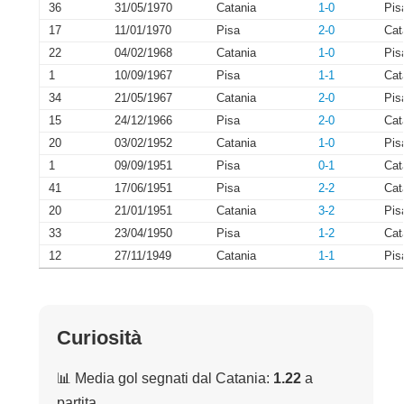
36
31/05/1970
Catania
1-0
Pis
17
11/01/1970
Pisa
2-0
Cat
22
04/02/1968
Catania
1-0
Pis
1
10/09/1967
Pisa
1-1
Cat
34
21/05/1967
Catania
2-0
Pis
15
24/12/1966
Pisa
2-0
Cat
20
03/02/1952
Catania
1-0
Pis
1
09/09/1951
Pisa
0-1
Cat
41
17/06/1951
Pisa
2-2
Cat
20
21/01/1951
Catania
3-2
Pis
33
23/04/1950
Pisa
1-2
Cat
12
27/11/1949
Catania
1-1
Pis
Curiosità
📊 Media gol segnati dal Catania:
1.22
a
partita