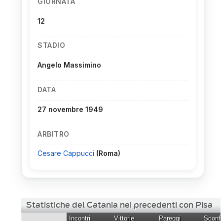
GIORNATA
12
STADIO
Angelo Massimino
DATA
27 novembre 1949
ARBITRO
Cesare Cappucci
(Roma)
Statistiche del Catania nei precedenti con Pisa
Incontri
Vittorie
Pareggi
Sconfi