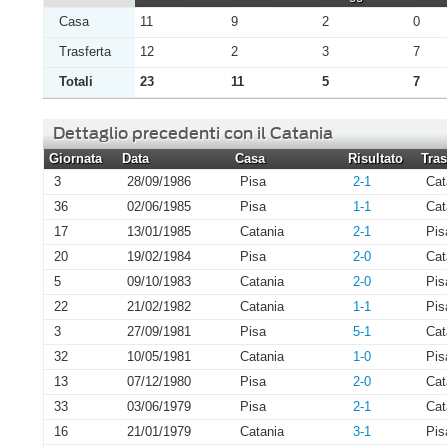
Casa
11
9
2
0
Trasferta
12
2
3
7
Totali
23
11
5
7
Dettaglio precedenti con il Catania
Giornata
Data
Casa
Risultato
Tras
3
28/09/1986
Pisa
2-1
Cat
36
02/06/1985
Pisa
1-1
Cat
17
13/01/1985
Catania
2-1
Pis
20
19/02/1984
Pisa
2-0
Cat
5
09/10/1983
Catania
2-0
Pis
22
21/02/1982
Catania
1-1
Pis
3
27/09/1981
Pisa
5-1
Cat
32
10/05/1981
Catania
1-0
Pis
13
07/12/1980
Pisa
2-0
Cat
33
03/06/1979
Pisa
2-1
Cat
16
21/01/1979
Catania
3-1
Pis