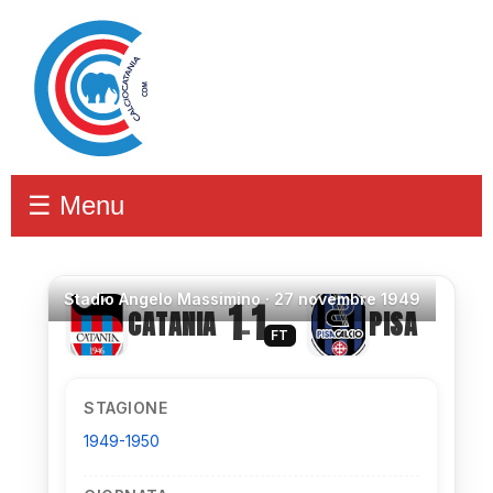
☰ Menu
Stadio
Angelo Massimino ·
27 novembre 1949
1
1
CATANIA
PISA
–
FT
STAGIONE
1949-1950