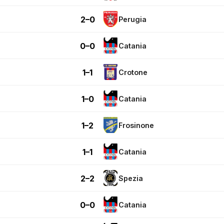
2–0
Perugia
0–0
Catania
1–1
Crotone
1–0
Catania
1–2
Frosinone
1–1
Catania
2–2
Spezia
0–0
Catania