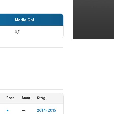
Media Gol
0,11
Pres.
Amm.
Stag.
●
—
2014-2015