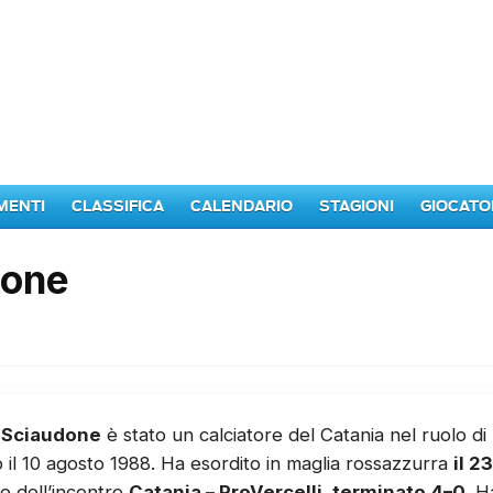
MENTI
CLASSIFICA
CALENDARIO
STAGIONI
GIOCATO
done
 Sciaudone
è stato un calciatore del Catania nel ruolo di
il 10 agosto 1988. Ha esordito in maglia rossazzurra
il 2
e dell’incontro
Catania – ProVercelli, terminato 4–0
. H