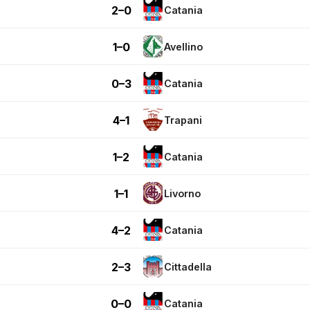
2–0
Catania
1–0
Avellino
0–3
Catania
4–1
Trapani
1–2
Catania
1–1
Livorno
4–2
Catania
2–3
Cittadella
0–0
Catania