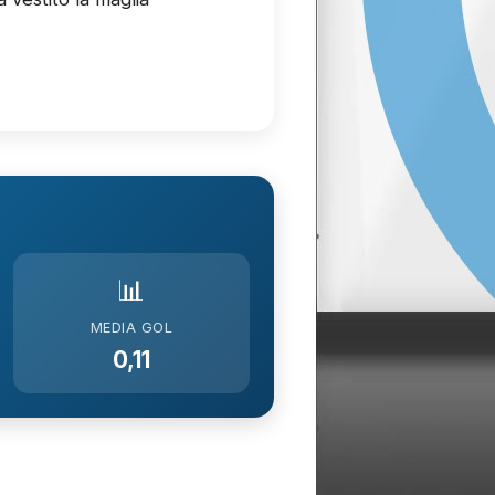
📊
MEDIA GOL
0,11