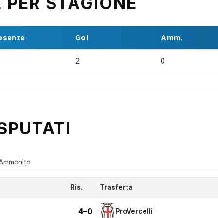
E PER STAGIONE
esenze
Gol
Amm.
2
0
SPUTATI
Ammonito
Ris.
Trasferta
4–0
ProVercelli