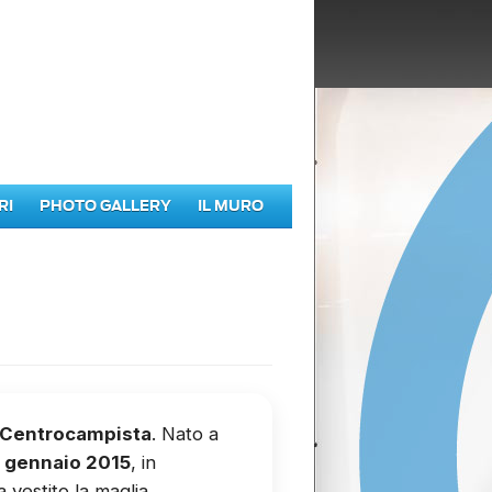
RI
PHOTO GALLERY
IL MURO
Centrocampista
. Nato a
3 gennaio 2015
, in
a vestito la maglia