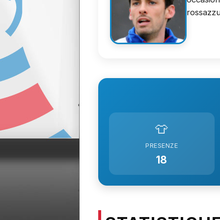
rossazzu
👕
PRESENZE
18