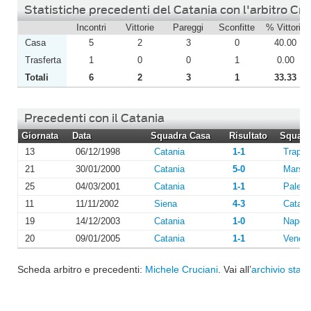
Statistiche precedenti del Catania con l'arbitro Cru
Incontri
Vittorie
Pareggi
Sconfitte
% Vittorie
Casa
5
2
3
0
40.00
Trasferta
1
0
0
1
0.00
Totali
6
2
3
1
33.33
Precedenti con il Catania
Giornata
Data
Squadra Casa
Risultato
Squadra
13
06/12/1998
Catania
1-1
Trapan
21
30/01/2000
Catania
5-0
Marsal
25
04/03/2001
Catania
1-1
Paler
11
11/11/2002
Siena
4-3
Catani
19
14/12/2003
Catania
1-0
Napoli
20
09/01/2005
Catania
1-1
Venezi
Scheda arbitro e precedenti:
Michele Cruciani
. Vai all’
archivio stagi