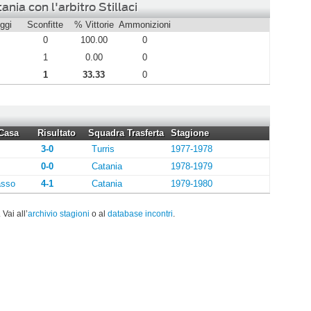
nia con l'arbitro Stillaci
ggi
Sconfitte
% Vittorie
Ammonizioni
0
100.00
0
1
0.00
0
1
33.33
0
Casa
Risultato
Squadra Trasferta
Stagione
3-0
Turris
1977-1978
0-0
Catania
1978-1979
sso
4-1
Catania
1979-1980
. Vai all’
archivio stagioni
o al
database incontri
.